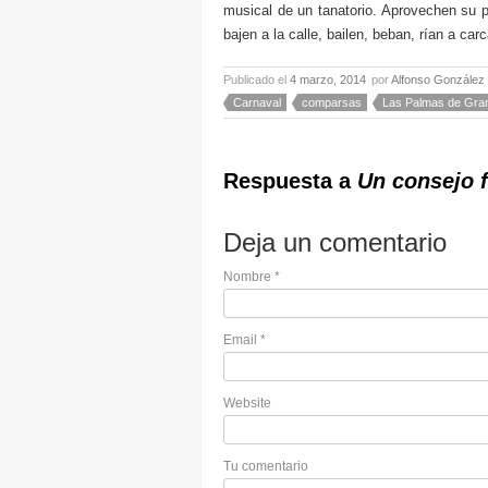
musical de un tanatorio. Aprovechen su p
bajen a la calle, bailen, beban, rían a ca
Publicado el
4 marzo, 2014
por
Alfonso González
Carnaval
comparsas
Las Palmas de Gra
Respuesta a
Un consejo f
Deja un comentario
Nombre
*
Email
*
Website
Tu comentario