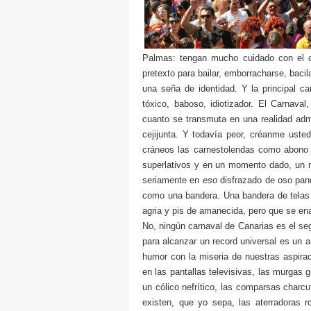
Palmas: tengan mucho cuidado con el c
pretexto para bailar, emborracharse, bacil
una seña de identidad. Y la principal ca
tóxico, baboso, idiotizador. El Carnaval
cuanto se transmuta en una realidad admi
cejijunta. Y todavía peor, créanme uste
cráneos las carnestolendas como abono p
superlativos y en un momento dado, un 
seriamente en
eso
disfrazado de oso pan
como una bandera. Una bandera de telas
agria y pis de amanecida, pero que se ena
No, ningún carnaval de Canarias es el seg
para alcanzar un record universal es un a
humor con la miseria de nuestras aspira
en las pantallas televisivas, las murga
un cólico nefrítico, las comparsas char
existen, que yo sepa, las aterradoras r