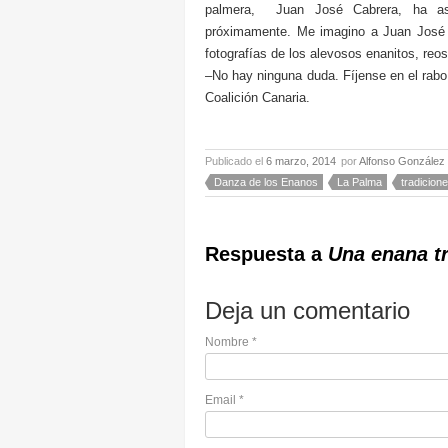
palmera, Juan José Cabrera, ha aseg
próximamente. Me imagino a Juan José 
fotografías de los alevosos enanitos, reos
–No hay ninguna duda. Fíjense en el rabo
Coalición Canaria.
Publicado el
6 marzo, 2014
por
Alfonso González
Danza de los Enanos
La Palma
tradicion
Respuesta a
Una enana tr
Deja un comentario
Nombre
*
Email
*