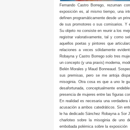
Fernando Castro Borrego, rezuman conf
exposición es, al mismo tiempo, una int
definen programáticamente desde un prin
de sus promotores o sus comisarios. Y es
Su objeto no consiste en reunir a los mejo
registrar valorativamente, tal y como 
aquellos poetas y pintores que articula
relaciones a veces sólidamente eviden
Robayna y Castro Borrego solo tres mujer
un concepto (y una praxis) moderna, mode
Belén Morales y Maud Bonneaud. Sospech
sus premisas, pero se me antoja dispa
misoginia. Otra cosa es que a uno le g
desafortunada, conceptualmente endeble,
presencia de mujeres entre las figuras c
En realidad es necesaria una verdadera 
acusación a ambos catedráticos. Sin entra
le ha dedicado Sánchez Robayna a Sor Ju
charloteo sobre la misoginia de uno de 
embobada polémica sobre la exposición P