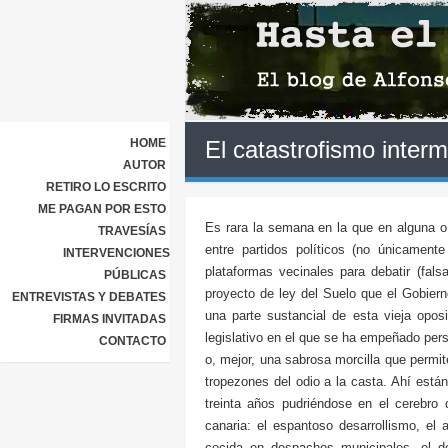
HOME
El catastrofismo interm
AUTOR
RETIRO LO ESCRITO
ME PAGAN POR ESTO
Es rara la semana en la que en alguna o
TRAVESÍAS
entre partidos políticos (no únicament
INTERVENCIONES
plataformas vecinales para debatir (fals
PÚBLICAS
proyecto de ley del Suelo que el Gobier
ENTREVISTAS Y DEBATES
una parte sustancial de esta vieja opo
FIRMAS INVITADAS
legislativo en el que se ha empeñado pers
CONTACTO
o, mejor, una sabrosa morcilla que permit
tropezones del odio a la casta. Ahí está
treinta años pudriéndose en el cerebro d
canaria: el espantoso desarrollismo, el a
cocida en despachos municipales, el de