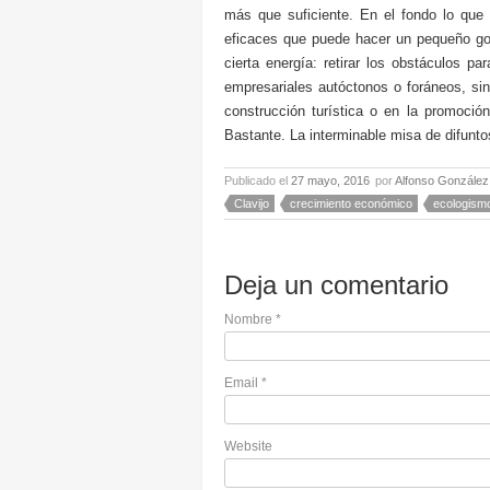
más que suficiente. En el fondo lo que
eficaces que puede hacer un pequeño gob
cierta energía: retirar los obstáculos pa
empresariales autóctonos o foráneos, si
construcción turística o en la promoció
Bastante. La interminable misa de difunt
Publicado el
27 mayo, 2016
por
Alfonso González
Clavijo
crecimiento económico
ecologism
Deja un comentario
Nombre
*
Email
*
Website