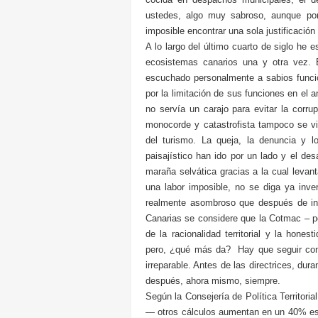
ustedes, algo muy sabroso, aunque por
imposible encontrar una sola justificación
A lo largo del último cuarto de siglo he 
ecosistemas canarios una y otra vez. 
escuchado personalmente a sabios funcio
por la limitación de sus funciones en el 
no servía un carajo para evitar la corrup
monocorde y catastrofista tampoco se vio
del turismo. La queja, la denuncia y lo
paisajístico han ido por un lado y el des
maraña selvática gracias a la cual levan
una labor imposible, no se diga ya inve
realmente asombroso que después de insi
Canarias se considere que la Cotmac – por
de la racionalidad territorial y la hone
pero, ¿qué más da? Hay que seguir const
irreparable. Antes de las directrices, dura
después, ahora mismo, siempre.
Según la Consejería de Política Territor
— otros cálculos aumentan en un 40% est