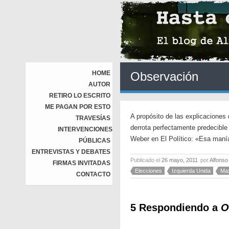
HOME
Observación
AUTOR
RETIRO LO ESCRITO
ME PAGAN POR ESTO
A propósito de las explicaciones 
TRAVESÍAS
derrota perfectamente predecible
INTERVENCIONES
Weber en El Político: «Esa manía c
PÚBLICAS
ENTREVISTAS Y DEBATES
Publicado el
26 mayo, 2011
por
Alfonso
FIRMAS INVITADAS
Elecciones
Izquierda Unida
Ma
CONTACTO
5 Respondiendo a
O