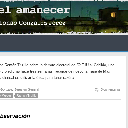
de Ramón Trujillo sobre la derrota electoral de SXT-IU al Cabildo, una
 (y predicha) hace tres semanas, recordé de nuevo la frase de Max
lerical de utilizar la ética para tener razón».
 González Jerez
en
General
5 comentarios
x Weber
Ramón Trujillo
bservación