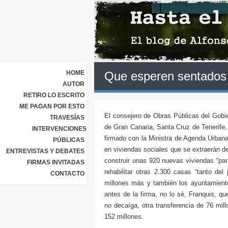
HOME
Que esperen sentados
AUTOR
RETIRO LO ESCRITO
ME PAGAN POR ESTO
El consejero de Obras Públicas del Gobi
TRAVESÍAS
de Gran Canaria, Santa Cruz de Tenerife
INTERVENCIONES
firmado con la Ministra de Agenda Urbana
PÚBLICAS
en viviendas sociales que se extraerán d
ENTREVISTAS Y DEBATES
construir unas 920 nuevas viviendas “par
FIRMAS INVITADAS
rehabilitar otras 2.300 casas “tanto d
CONTACTO
millones más y también los ayuntamien
antes de la firma, no lo sé, Franquis, qu
no decaíga, otra transferencia de 76 mil
152 millones.