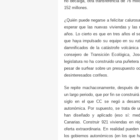
no decaíga, otra transferencia de 76 mil
152 millones.
¿Quién puede negarse a felicitar caluros
esperar que las nuevas viviendas y las 
años. Lo cierto es que en tres años el s
que haya impulsado su equipo en su rut
damnificados de la catástrofe volcánic
consejero de Transición Ecológica, J
legislatura no ha construido una puñetera
pesar de surfear sobre un presupuesto oc
desinteresados corifeos.
Se repite machaconamente, después de e
un largo periodo, que por fin se construi
siglo en el que CC se negó a desarrol
autonómica. Por supuesto, se trata de un
han diseñado y aplicado (eso sí: medi
Canarias. Construir 921 viviendas en ré
oferta extraordinaria. En realidad pueden
los gobiernos autonómicos (en los que 