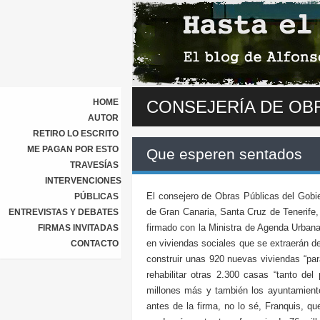
HOME
CONSEJERÍA DE OB
AUTOR
RETIRO LO ESCRITO
ME PAGAN POR ESTO
Que esperen sentados
TRAVESÍAS
INTERVENCIONES
El consejero de Obras Públicas del Gobi
PÚBLICAS
de Gran Canaria, Santa Cruz de Tenerife
ENTREVISTAS Y DEBATES
firmado con la Ministra de Agenda Urbana
FIRMAS INVITADAS
en viviendas sociales que se extraerán d
CONTACTO
construir unas 920 nuevas viviendas “par
rehabilitar otras 2.300 casas “tanto d
millones más y también los ayuntamien
antes de la firma, no lo sé, Franquis, qu