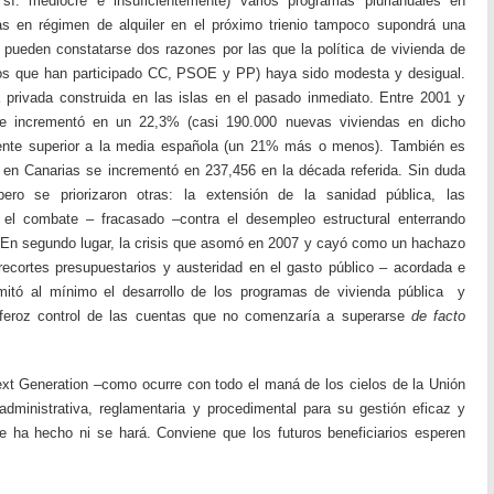
sí: mediocre e insuficientemente) varios programas plurianuales en
as en régimen de alquiler en el próximo trienio tampoco supondrá una
ad pueden constatarse dos razones por las que la política de vivienda de
los que han participado CC, PSOE y PP) haya sido modesta y desigual.
 privada construida en las islas en el pasado inmediato. Entre 2001 y
e incrementó en un 22,3% (casi 190.000 nuevas viviendas en dicho
mente superior a la media española (un 21% más o menos). También es
 en Canarias se incrementó en 237,456 en la década referida. Sin duda
ero se priorizaron otras: la extensión de la sanidad pública, las
o el combate – fracasado –contra el desempleo estructural enterrando
 En segundo lugar, la crisis que asomó en 2007 y cayó como un hachazo
recortes presupuestarios y austeridad en el gasto público – acordada e
mitó al mínimo el desarrollo de los programas de vivienda pública y
e feroz control de las cuentas que no comenzaría a superarse
de facto
ext Generation –como ocurre con todo el maná de los cielos de la Unión
administrativa, reglamentaria y procedimental para su gestión eficaz y
 se ha hecho ni se hará. Conviene que los futuros beneficiarios esperen