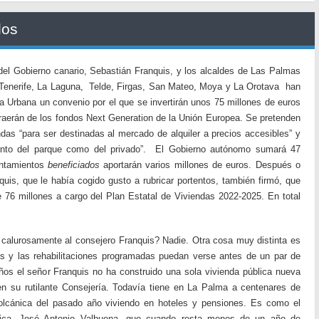
dos
del Gobierno canario, Sebastián Franquis, y los alcaldes de Las Palmas
Tenerife, La Laguna, Telde, Firgas, San Mateo, Moya y La Orotava han
a Urbana un convenio por el que se invertirán unos 75 millones de euros
raerán de los fondos Next Generation de la Unión Europea. Se pretenden
das “para ser destinadas al mercado de alquiler a precios accesibles” y
“tanto del parque como del privado”. El Gobierno autónomo sumará 47
untamientos
beneficiados
aportarán varios millones de euros. Después o
nquis, que le había cogido gusto a rubricar portentos, también firmó, que
e 76 millones a cargo del Plan Estatal de Viviendas 2022-2025. En total
 calurosamente al consejero Franquis? Nadie. Otra cosa muy distinta es
s y las rehabilitaciones programadas puedan verse antes de un par de
ños el señor Franquis no ha construido una sola vivienda pública nueva
n su rutilante Consejería. Todavía tiene en La Palma a centenares de
volcánica del pasado año viviendo en hoteles y pensiones. Es como el
gica, José Antonio Valbuena, que cuando resta menos de un año de