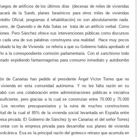
uegos de artificios de los últimos días (decenas de miles de viviendas
cará de la Sareb, planes faraónicos para otros miles de viviendas
Crédito Oficial, programas d rehabilitación)
no son absolutamente nada
.
ns, de Quevedo o de Ada Salas se trata de un artificio verbal. Como
iones. Pero Sánchez ofrece sus intervenciones públicas como discursos
on cada una de sus palabras construyera una realidad. Hace muy pocos
obado la ley de Vivienda: se refería a que su Gobierno había aprobado el
lo a la correspondiente comisión parlamentaria. Con el
sanchismo
todo
 Estado expidiendo fantasmagorías para consumo inmediato y autobombo
ión de Canarias han pedido al presidente Ángel Víctor Torres que no
e vivienda en esta comunidad autónoma. Y no les falta razón en su
abó con una colaboración entre administraciones públicas e iniciativa
insuficiente, pero gracias a la cual se construían entre 70.000 y 75.000
 Los recortes presupuestarios y la ruina de muchos constructores
rtud de la cual el 85% de la vivienda social levantada en España entre
esa privada. El Gobierno de Sánchez (y en Canarias el del señor Torres)
ontar con la empresa privada para desarrollar sus planes de vivienda
volcánica. Esa es la principal razón del grotesco retraso que acumula en