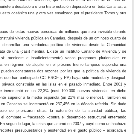
 puñetera desaladora o una triste estación depuradora en toda Canarias, a
uesto oceánico una y otra vez ensalzado por el presidente Torres y sus
ués de estas nuevas perseidas de millones que será invisible durante
 construirá vivienda pública en Canarias, después de un ominoso cuarto de
desarrollar una verdadera política de vivienda desde la Comunidad
ta de una (casi) mentira. Existe un Instituto Canario de Vivienda y se
sí: mediocre e insuficientemente) varios programas plurianuales en
as en régimen de alquiler en el próximo trienio tampoco supondrá una
ad pueden constatarse dos razones por las que la política de vivienda de
los que han participado CC, PSOE y PP) haya sido modesta y desigual.
 privada construida en las islas en el pasado inmediato. Entre 2001 y
e incrementó en un 22,3% (casi 190.000 nuevas viviendas en dicho
mente superior a la media española (un 21% más o menos). También es
 en Canarias se incrementó en 237,456 en la década referida. Sin duda
ero se priorizaron otras: la extensión de la sanidad pública, las
o el combate – fracasado –contra el desempleo estructural enterrando
 En segundo lugar, la crisis que asomó en 2007 y cayó como un hachazo
recortes presupuestarios y austeridad en el gasto público – acordada e