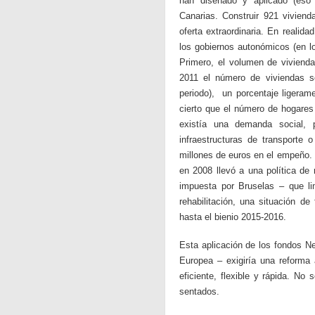
han diseñado y aplicado (eso 
Canarias. Construir 921 viviend
oferta extraordinaria. En realid
los gobiernos autonómicos (en 
Primero, el volumen de vivienda
2011 el número de viviendas s
periodo), un porcentaje ligera
cierto que el número de hogares
existía una demanda social, p
infraestructuras de transporte 
millones de euros en el empeño.
en 2008 llevó a una política de 
impuesta por Bruselas – que li
rehabilitación, una situación d
hasta el bienio 2015-2016.
Esta aplicación de los fondos N
Europea – exigiría una reforma 
eficiente, flexible y rápida. No
sentados.