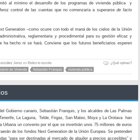
mitó al mínimo el desarrollo de los programas de vivienda pública y
e feroz control de las cuentas que no comenzaría a superarse
de facto
ext Generation –como ocurre con todo el maná de los cielos de la Unión
administrativa, reglamentaria y procedimental para su gestión eficaz y
 se ha hecho ni se hará. Conviene que los futuros beneficiarios esperen
González Jerez
en
Retiro lo escrito
¿Qué opinas?
isterio de Vivienda
Sebastián Franquis
vivienda pública
dos
del Gobierno canario, Sebastián Franquis, y los alcaldes de Las Palmas
Tenerife, La Laguna, Telde, Firgas, San Mateo, Moya y La Orotava han
a Urbana un convenio por el que se invertirán unos 75 millones de euros
raerán de los fondos Next Generation de la Unión Europea. Se pretenden
das “para ser destinadas al mercado de alquiler a precios accesibles” y