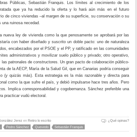
bras Públicas, Sebastián Franquis. Los límites al crecimiento de los
aratada que ya ha reducido la oferta y lo hará aún más en el futuro
ario de cinco viviendas –al margen de su superficie, su conservación o su
 una ruinosa necedad.
 nueva ley de vivienda como la que penosamente se aprobará por las
staría con haber diseñado y suscrito un doble pacto: uno de naturaleza
artidos, encabezados por el PSOE y el PP, y ratificado en las comunidades
ites administrativos y movilizar suelo público y privado; otro operativo,
y las patronales de constructores. Un gran pacto de colaboración público-
enta de la AECP, María de la Salud Gil, que en Canarias podría conseguir
o (y quizás más). Esta estrategia es la más razonable y directa para
onal como la que sufre el país, y debió impulsarse hace tres años. Pero
zos. Implica corresponsabilidad y cogobernanza. Sánchez preferible una
a practicar vudú electoral.
González Jerez
en
Retiro lo escrito
¿Qué opinas?
a
Pedro Sánchez
Quevedo
Sebastián Franquis