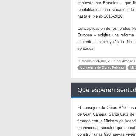
impuesta por Bruselas – que li
rehabilitación, una situación d
hasta el bienio 2015-2016.
Esta aplicación de los fondos N
Europea – exigiría una reforma 
eficiente, flexible y rápida. No
sentados
Publicado el
24 julio, 2022
por
Alfonso 
Consejería de Obras Públicas
Min
Que esperen senta
El consejero de Obras Públicas 
de Gran Canaria, Santa Cruz de 
firmado con la Ministra de Agend
en viviendas sociales que se ext
construir unas 920 nuevas vivien