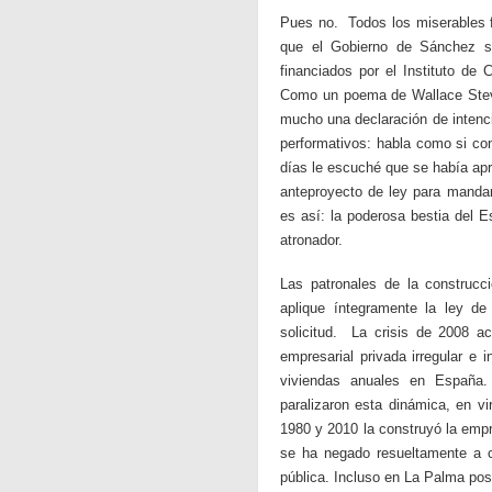
Pues no. Todos los miserables f
que el Gobierno de Sánchez sa
financiados por el Instituto de 
Como un poema de Wallace Steve
mucho una declaración de intenc
performativos: habla como si c
días le escuché que se había apr
anteproyecto de ley para mandar
es así: la poderosa bestia del
atronador.
Las patronales de la construcc
aplique íntegramente la ley d
solicitud. La crisis de 2008 ac
empresarial privada irregular e 
viviendas anuales en España.
paralizaron esta dinámica, en vi
1980 y 2010 la construyó la empr
se ha negado resueltamente a c
pública. Incluso en La Palma pos