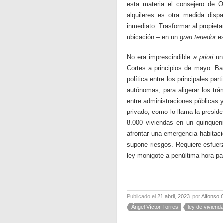
esta materia el consejero de O
alquileres es otra medida disp
inmediato. Trasformar al propiet
ubicación – en un
gran tenedor
es
No era imprescindible
a priori
una
Cortes a principios de mayo. Ba
política entre los principales p
autónomas, para aligerar los trám
entre administraciones públicas 
privado, como lo llama la presid
8.000 viviendas en un quinqueni
afrontar una emergencia habitaci
supone riesgos. Requiere esfuer
ley monigote a penúltima hora par
Publicado el
21 abril, 2023
por
Alfonso 
Ángel Víctor Torres
ley de viviend