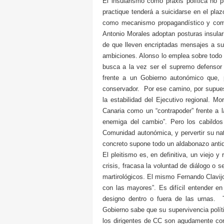
El insularismo como praxis política no 
practique tenderá a suicidarse en el pla
como mecanismo propagandístico y como
Antonio Morales adoptan posturas insulari
de que lleven encriptadas mensajes a sus
ambiciones. Alonso lo emplea sobre todo 
busca a la vez ser el supremo defensor 
frente a un Gobierno autonómico que, 
conservador. Por ese camino, por supues
la estabilidad del Ejecutivo regional. 
Canaria como un “contrapoder” frente a la
enemiga del cambio”. Pero los cabildos 
Comunidad autonómica, y pervertir su natu
concreto supone todo un aldabonazo anti
El pleitismo es, en definitiva, un viejo 
crisis, fracasa la voluntad de diálogo o s
martirológicos. El mismo Fernando Clavijo
con las mayores”. Es difícil entender en
designo dentro o fuera de las urnas. T
Gobierno sabe que su supervivencia polític
los dirigentes de CC son agudamente cons