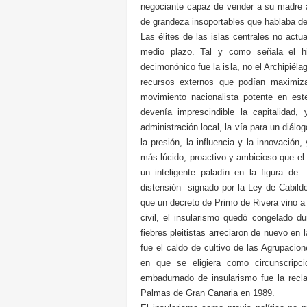
negociante capaz de vender a su madre al
de grandeza insoportables que hablaba de
Las élites de las islas centrales no actu
medio plazo. Tal y como señala el hi
decimonónico fue la isla, no el Archipiélag
recursos externos que podían maximiza
movimiento nacionalista potente en est
devenía imprescindible la capitalidad, 
administración local, la vía para un diál
la presión, la influencia y la innovació
más lúcido, proactivo y ambicioso que el
un inteligente paladín en la figura d
distensión signado por la Ley de Cabildos
que un decreto de Primo de Rivera vino a
civil, el insularismo quedó congelado du
fiebres pleitistas arreciaron de nuevo en
fue el caldo de cultivo de las Agrupacio
en que se eligiera como circunscripci
embadurnado de insularismo fue la recla
Palmas de Gran Canaria en 1989.