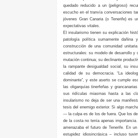
quedado reducido a un (peligroso) recu
escucho en el tranvía conversaciones ta
jóvenes Gran Canaria (o Tenerife) es u
expectativas vitales.
El insularismo tienen su explicación his
patología política sumamente dañina y
construcción de una comunidad unitari
estructurales: su modelo de desarrollo y
mutación continua; su declinante producti
la rampante desigualdad social, su insuf
calidad de su democracia. “La ideolog
dominante”, y este aserto se cumple esc
las oligarquías tinerfeñas y grancanari
sus ridículas miasmas hasta a las cla
insularismo no deja de ser una manifesta
tesis del enemigo exterior. Si algo marcha
— la culpa es de los de fuera. Que los d
de la costa no tenía apenas importancia.
amenazaba el futuro de Tenerife. En un 
estupidez idiosincrásica – incluso tuvi