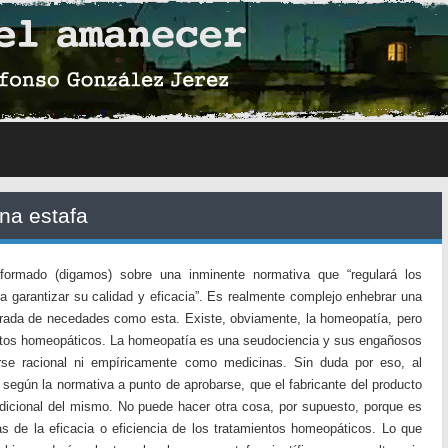
una estafa
nformado (digamos) sobre una inminente normativa que “regulará los
garantizar su calidad y eficacia”. Es realmente complejo enhebrar una
brada de necedades como esta. Existe, obviamente, la homeopatía, pero
os homeopáticos. La homeopatía es una seudociencia y sus engañosos
rse racional ni empíricamente como medicinas. Sin duda por eso, al
, según la normativa a punto de aprobarse, que el fabricante del producto
adicional del mismo. No puede hacer otra cosa, por supuesto, porque es
as de la eficacia o eficiencia de los tratamientos homeopáticos. Lo que