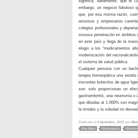
significa, llanamente, que el G
embargo, un negocio fabuloso 
que, por esa misma razón, cuent
ansiosos y empresarios carentes
colegios profesionales y departa
sinuosa penetración en ámbitos u
en este país y llega de la mano
elogio a los “medicamentos alte
modernización del nacionalcatoli
el sistema de salud pública.
Cualquier persona con un bach
terapia homeopática una estafa e
inocentes botecitos de agua lig
son: solo proporcionan un efec
gastroenteritis, una neumonía o 
que diluidas al 1.000% son magní
la timidez y la soledad no desea
Publicado el
4 diciembre, 2013
por
Alfo
Ana Mato
Homeopatía
Minister