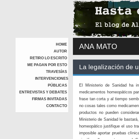
HOME
ANA MATO
AUTOR
RETIRO LO ESCRITO
ME PAGAN POR ESTO
La legalización de 
TRAVESÍAS
INTERVENCIONES
El Ministerio de Sanidad ha i
PÚBLICAS
medicamentos homeopáticos para 
ENTREVISTAS Y DEBATES
frase tan corta y al tiempo sem
FIRMAS INVITADAS
no cosas tales como medicament
CONTACTO
productos no pueden considera
Ministerio de Sanidad le bastará
homeopático justifique el uso tr
imposible aportar pruebas clínic