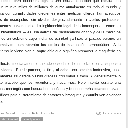
obierno dará cobertura legal a una estafa científica que resulta, sin
que mueve miles de millones de euros anualmente en todo el mundo y
a con complicidades crecientes entre médicos fulleros, farmacéuticos
 de escrúpulos, sin olvidar, desgraciadamente, a ciertos profesores,
mentos universitarios. La legitimación legal de la homeopatía – como su
niversitarios — es una derrota del pensamiento crítico y de la medicina
 de un Gobierno cuya titular de Sanidad ya hizo, el pasado verano, un
rnativos” para abaratar los costes de la atención farmaceútica. A la
cismo le viene bien el toque chic que significa promover la magufería en
illerato medianamente cursado descubre de inmediato en la supuesta
vidente. Puede parecer, al fin y al cabo, una práctica inofensiva, unos
eramente azucarada o unas grageas con sabor a fresa. Y generalmente lo
to placebo que les reconforta y nada más. Pero intenta curarte una
una meningitis con basura homeopática y te encontrarás criando malvas,
ficas para el tratamiento de catarros y bronquitis y contribuyen a vencer
da.
nso González Jerez
en
Retiro lo escrito
1 comentario
io de Sanidad
salud pública