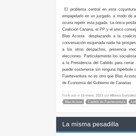
El problema central en esta coyuntura
empapelarlo en un juzgado, a modo de ac
ocurra repetir esta jugada. La única posi
Coalición Canaria, el PP y el único conse
Blas Acosta desplazando a la coalicio
conversación esquinada nada ha prosperad
a los otros despachos, presencia med
elecciones. Particularmente los socialis
a la Presidencia del Cabildo para cerrar 
puede sostenerse sin ninguna hipérbole qu
Fuerteventura no es otro que Blas Acost
de Economía del Gobierno de Canarias.
Publicado el
18 enero, 2023
por
Alfonso González
Blas Acosta
Cabildo de Fuerteventura
Lol
La misma pesadilla