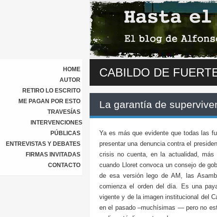
HOME
CABILDO DE FUERT
AUTOR
RETIRO LO ESCRITO
ME PAGAN POR ESTO
La garantía de superviven
TRAVESÍAS
INTERVENCIONES
Ya es más que evidente que todas las fu
PÚBLICAS
presentar una denuncia contra el presiden
ENTREVISTAS Y DEBATES
crisis no cuenta, en la actualidad, más
FIRMAS INVITADAS
cuando Lloret convoca un consejo de gob
CONTACTO
de esa versión lego de AM, las Asambl
comienza el orden del día. Es una paya
vigente y de la imagen institucional del
en el pasado –muchísimas — pero no este a