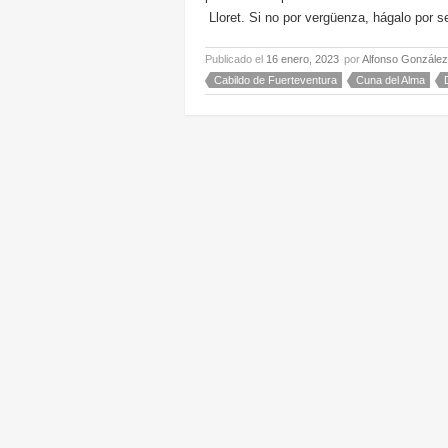
Lloret. Si no por vergüenza, hágalo por se
Publicado el
16 enero, 2023
por
Alfonso González
Cabildo de Fuerteventura
Cuna del Alma