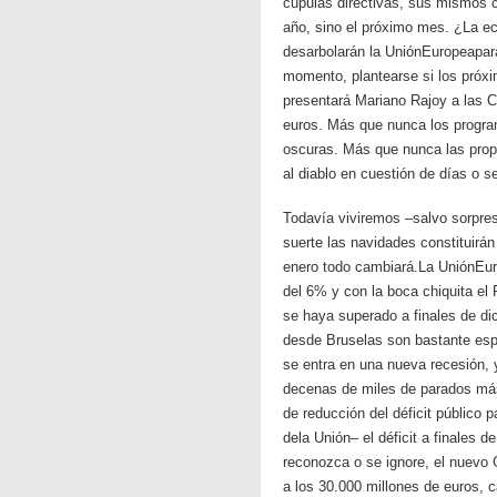
cúpulas directivas, sus mismos c
año, sino el próximo mes. ¿La ec
desarbolarán la UniónEuropeapar
momento, plantearse si los próx
presentará Mariano Rajoy a las C
euros. Más que nunca los program
oscuras. Más que nunca las propu
al diablo en cuestión de días o
Todavía viviremos –salvo sorpre
suerte las navidades constituirán 
enero todo cambiará.La UniónEur
del 6% y con la boca chiquita el
se haya superado a finales de d
desde Bruselas son bastante espe
se entra en una nueva recesión, 
decenas de miles de parados más 
de reducción del déficit público
dela Unión– el déficit a finales
reconozca o se ignore, el nuevo 
a los 30.000 millones de euros, c