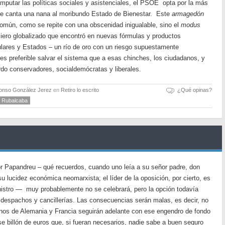
amputar las políticas sociales y asistenciales, el PSOE opta por la más
 le canta una nana al moribundo Estado de Bienestar. Este
armagedón
común, como se repite con una obscenidad inigualable, sino el
modus
iero globalizado que encontró en nuevas fórmulas y productos
culares y Estados – un río de oro con un riesgo supuestamente
 es preferible salvar el sistema que a esas chinches, los ciudadanos, y
do conservadores, socialdemócratas y liberales.
fonso González Jerez
en
Retiro lo escrito
¿Qué opinas?
 Rubalcaba
r Papandreu – qué recuerdos, cuando uno leía a su señor padre, don
 lucidez económica neomarxista; el líder de la oposición, por cierto, es
nistro — muy probablemente no se celebrará, pero la opción todavía
 despachos y cancillerías. Las consecuencias serán malas, es decir, no
nos de Alemania y Francia seguirán adelante con ese engendro de fondo
se billón de euros que, si fueran necesarios, nadie sabe a buen seguro