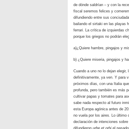
de dónde saldrían – y con la rece
fiscal seremos felices y comere
difundiendo entre sus conciudad
bailando el sirtaki en las playas
ferrari. La crítica de izquierdas
porque los griegos no podrán eleg
a)¿Quiere hambre, pingajos y mis
b) ¿Quiere miseria, pingajos y h
Cuando a uno no lo dejan elegir,
definitivamente, ya ven. Y para v
próximos días, con una Italia qu
profunda, pero también es más pa
cultivar papas y tomates para a
sabe nada respecto al futuro in
esta Europa agónica antes de 20
no vuela por los aires. Lo último
declaración de intenciones sobre
difundieron
urbe et orbi
el pasado