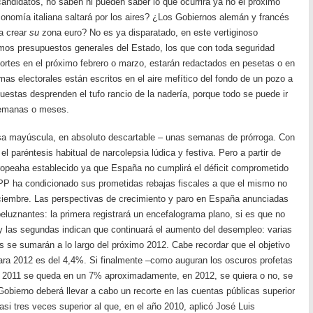
andidatos, no saben ni pueden saber lo que ocurrirá ya no el próximo
onomía italiana saltará por los aires? ¿Los Gobiernos alemán y francés
a crear
su
zona euro? No es ya disparatado, en este vertiginoso
imos presupuestos generales del Estado, los que con toda seguridad
ortes en el próximo febrero o marzo, estarán redactados en pesetas o en
as electorales están escritos en el aire mefítico del fondo de un pozo a
estas desprenden el tufo rancio de la nadería, porque todo se puede ir
 semanas o meses.
sa mayúscula, en absoluto descartable – unas semanas de prórroga. Con
el paréntesis habitual de narcolepsia lúdica y festiva. Pero a partir de
opeaha establecido ya que España no cumplirá el déficit comprometido
 PP ha condicionado sus prometidas rebajas fiscales a que el mismo no
iciembre. Las perspectivas de crecimiento y paro en España anunciadas
luznantes: la primera registrará un encefalograma plano, si es que no
y las segundas indican que continuará el aumento del desempleo: varias
se sumarán a lo largo del próximo 2012. Cabe recordar que el objetivo
 para 2012 es del 4,4%. Si finalmente –como auguran los oscuros profetas
 de 2011 se queda en un 7% aproximadamente, en 2012, se quiera o no, se
Gobierno deberá llevar a cabo un recorte en las cuentas públicas superior
asi tres veces superior al que, en el año 2010, aplicó José Luis