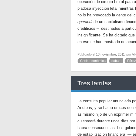
operación de cirugía brutal para 
piadosa inyección letal mientras
no lo ha provocado la gente del 
operandi
de un capitalismo financ
crediticios – destinados a parti
insignificante. Se ha dictado que
en eso se han mostrado de acuer
Publicado el
13 noviembre, 2011
por
Al
Crisis económica
debate
Pérez
Tres letritas
La consulta popular anunciada po
Andreas, y se hacía cruces con su
asimismo hijo de un exprimer mi
culebreará durante unos días por
habrá consecuencias. Los gobier
de estabilización financiera — e