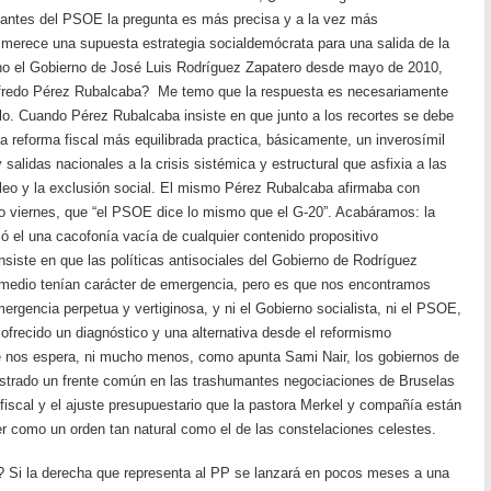
otantes del PSOE la pregunta es más precisa y a la vez más
merece una supuesta estrategia socialdemócrata para una salida de la
cho el Gobierno de José Luis Rodríguez Zapatero desde mayo de 2010,
Alfredo Pérez Rubalcaba? Me temo que la respuesta es necesariamente
lo. Cuando Pérez Rubalcaba insiste en que junto a los recortes se debe
na reforma fiscal más equilibrada practica, básicamente, un inverosímil
alidas nacionales a la crisis sistémica y estructural que asfixia a las
eo y la exclusión social. El mismo Pérez Rubalcaba afirmaba con
o viernes, que “el PSOE dice lo mismo que el G-20”. Acabáramos: la
 el una cacofonía vacía de cualquier contenido propositivo
iste en que las políticas antisociales del Gobierno de Rodríguez
y medio tenían carácter de emergencia, pero es que nos encontramos
ergencia perpetua y vertiginosa, y ni el Gobierno socialista, ni el PSOE,
ofrecido un diagnóstico y una alternativa desde el reformismo
e nos espera, ni mucho menos, como apunta Sami Nair, los gobiernos de
strado un frente común en las trashumantes negociaciones de Bruselas
a fiscal y el ajuste presupuestario que la pastora Merkel y compañía están
 como un orden tan natural como el de las constelaciones celestes.
 Si la derecha que representa al PP se lanzará en pocos meses a una