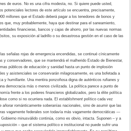
nes de euros. No es una cifra modesta, no. Si quiere puede usted,
s potenciales lectores de este artículo se encuentra, precisamente,
00 millones que el Estado deberá pagar a los tenedores de bonos y
nes que, muy probablemente, haya que destinar para el saneamiento,
 entidades financieras, bancos y cajas de ahorro, por las nuevas normas
itos, su exposición al ladrillo o su desastrosa gestión en el caso de las
 las señalas rojas de emergencia encendidas, se continué cínicamente
as y conservadores, que se mantendrá el malherido Estado de Bienestar,
emas públicos de educación y sanidad hasta un punto de implosión
iales y asistenciales se conservarán milagrosamente, es una bofetada a
ca y humillante. Una mentira ponzoñosa digna de auténticos rufianes y
una democracia más o menos civilizada. La política parece a punto de
omía frente a los poderes financieros globalizados, pero la élite política
dose como si no ocurriera nada. El
establishment
político cada vez
e añorar románticamente soberanías nacionales, sino de asumir que las
turas vagamente federales son todavía más vagamente democráticas —
 Gobierno minusválido continúa, como es obvio, intacta. Suponen – y a
posición – que el sistema político e institucional no puede sufrir una