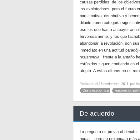
causas perdidas, de los objetivos
los explotadores, pero el futuro e
participativo, distributivo y bene
diluido como categoría significat
eso los que hasta anteayer anhela
fervorosamente, y los que tacha
abandonar la revolución, son sus
inmediato en una actitud paradó
resistencia
frente a la antaño he
estúpidos siguen confiando en el 
utopía. A estas alturas no es rar
Publicado el
13 noviembre, 2011
por
Al
Crisis económica
legitimación polít
De acuerdo
La pregunta es previa al debate 
horas – pero se prolongará más a