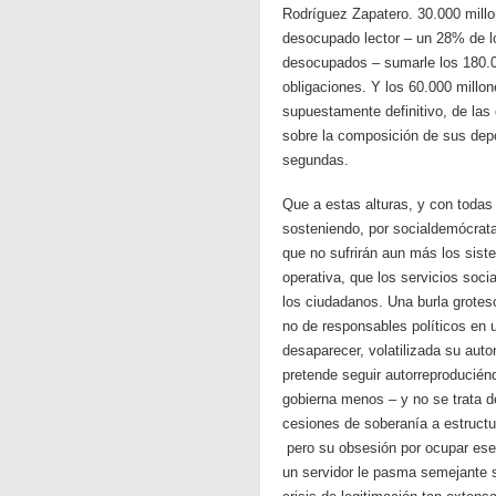
Rodríguez Zapatero. 30.000 millo
desocupado lector – un 28% de lo
desocupados – sumarle los 180.0
obligaciones. Y los 60.000 millo
supuestamente definitivo, de las
sobre la composición de sus depós
segundas.
Que a estas alturas, y con todas
sosteniendo, por socialdemócrat
que no sufrirán aun más los sist
operativa, que los servicios soc
los ciudadanos. Una burla grotes
no de responsables políticos en 
desaparecer, volatilizada su auton
pretende seguir autorreproducién
gobierna menos – y no se trata d
cesiones de soberanía a estruc
pero su obsesión por ocupar ese
un servidor le pasma semejante su