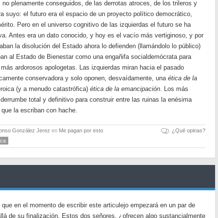
 no plenamente conseguidos, de las derrotas atroces, de los trileros y
ra suyo: el futuro era el espacio de un proyecto político democrático,
mérito. Pero en el universo cognitivo de las izquierdas el futuro se ha
iva. Antes era un dato conocido, y hoy es el vacío más vertiginoso, y por
ban la disolución del Estado ahora lo defienden (llamándolo lo público)
ban al Estado de Bienestar como una engañifa socialdemócrata para
 más ardorosos apologetas. Las izquierdas miran hacia el pasado
jicamente conservadora y solo oponen, desvaídamente, una
ética de la
roica (y a menudo catastrófica)
ética de la emancipación
. Los más
derrumbe total y definitivo para construir entre las ruinas la enésima
o que la escriban con hache.
fonso González Jerez
en
Me pagan por esto
¿Qué opinas?
ica
– que en el momento de escribir este articulejo empezará en un par de
llá de su finalización. Estos dos señores, ¿ofrecen algo sustancialmente