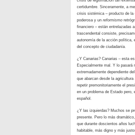
crisis de legitimación tan exten
certidumbre. Sinceramente, a me
crisis sistémica – producto de l
poderosa y un
reformismo
retrógr
financiero – están entrelazadas 
trascendental consiste, precisame
autonomía de la acción política, 
del concepto de ciudadanía.
¿Y Canarias? Canarias – esta es 
Especialmente mal. Y lo pasará 
extremadamente dependiente del 
que abarcan desde la agricultura 
repetir premonitoriamente el pre
en un problema de Estado pero, 
español.
¿Y las izquierdas? Muchos se pre
presente. Pero lo más dramático, 
que durante doscientos años luc
habitable, más digno y más justo, 