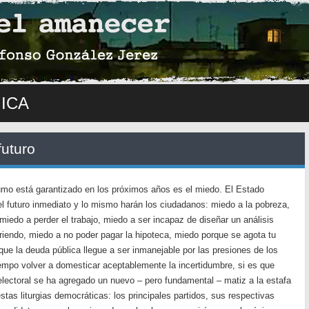
ICA
futuro
mo está garantizado en los próximos años es el miedo. El Estado
 futuro inmediato y lo mismo harán los ciudadanos: miedo a la pobreza,
iedo a perder el trabajo, miedo a ser incapaz de diseñar un análisis
riendo, miedo a no poder pagar la hipoteca, miedo porque se agota tu
ue la deuda pública llegue a ser inmanejable por las presiones de los
mpo volver a domesticar aceptablemente la incertidumbre, si es que
lectoral se ha agregado un nuevo – pero fundamental – matiz a la estafa
 estas liturgias democráticas: los principales partidos, sus respectivas