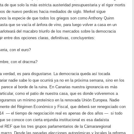
ta de que solo la más estricta austeridad presupuestaria y el rigor mortis
mos de nuevo perdices hacia mediados de siglo. Merkel sigue
anos la especie de que todos los griegos son como Anthony Quinn
 hasta que se vacía el ánfora de vino, para luego volver a casa en un
 charloteará del macabro triunfo de los mercados sobre la democracia
ir entre dos opciones claras, definitivas, concluyentes:
eria, con el euro?
ambre, con el dracma?
 la verdad, es para disgustarse. La democracia queda así tocada
ariar nadie sabe lo que ocurrirá ya no en la próxima semana, sino en los
e parece al borde de la ruina. En Canarias nuestra ignorancia es más
rticular, como el patio de nuestra casa, que es donde volveremos a
segurarnos un mínimo proteínico en la renovada Unión Europea. Nadie
minente del Régimen Económico y Fiscal, que deberá ser renegociado con
14 — el tiempo de negociación real es apenas de dos años — si todo
 que se conoce con cierta enjundia institucional es esa dadaísta
 el REF que los tres grupos parlamentarios de la Cámararegional
 marzo. Desde las pasadas elecciones autonómicas y locales la reforma