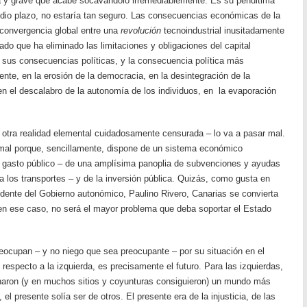
sa y grave que acabe socavándolo irremediablemente. Es su penúltima
dio plazo, no estaría tan seguro. Las consecuencias económicas de la
a convergencia global entre una
revolución
tecnoindustrial inusitadamente
ado que ha eliminado las limitaciones y obligaciones del capital
a sus consecuencias políticas, y la consecuencia política más
nte, en la erosión de la democracia, en la desintegración de la
en el descalabro de la autonomía de los individuos, en la evaporación
otra realidad elemental cuidadosamente censurada – lo va a pasar mal.
mal porque, sencillamente, dispone de un sistema económico
gasto público – de una amplísima panoplia de subvenciones y ayudas
a los transportes – y de la inversión pública. Quizás, como gusta en
sidente del Gobierno autonómico, Paulino Rivero, Canarias se convierta
en ese caso, no será el mayor problema que deba soportar el Estado
ocupan – y no niego que sea preocupante – por su situación en el
respecto a la izquierda, es precisamente el futuro. Para las izquierdas,
haron (y en muchos sitios y coyunturas consiguieron) un mundo más
el presente solía ser de otros. El presente era de la injusticia, de las