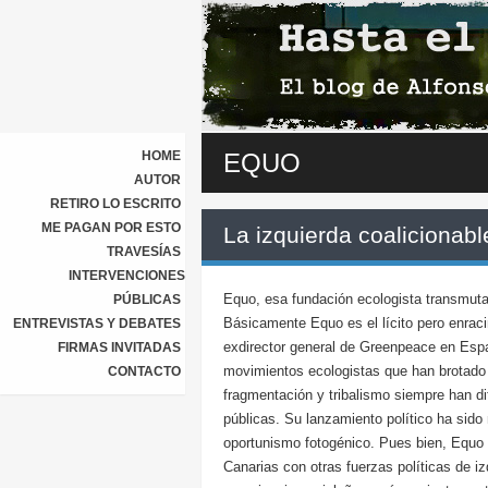
HOME
EQUO
AUTOR
RETIRO LO ESCRITO
ME PAGAN POR ESTO
La izquierda coalicionabl
TRAVESÍAS
INTERVENCIONES
Equo, esa fundación ecologista transmutada
PÚBLICAS
Básicamente Equo es el lícito pero enrac
ENTREVISTAS Y DEBATES
exdirector general de Greenpeace en Espa
FIRMAS INVITADAS
movimientos ecologistas que han brotad
CONTACTO
fragmentación y tribalismo siempre han di
públicas. Su lanzamiento político ha sid
oportunismo fotogénico. Pues bien, Equo 
Canarias con otras fuerzas políticas de iz