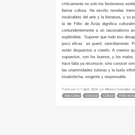
críticamente no solo los fenómenos estéti
llamar cultura. Ha escrito novelas mem
insalvables del arte y la literatura, y su
la de Félix de Azúa dignifica cultural
contundentemente a un nacionalismo av
espléndida. Suponer que todo eso desapa
poco eficaz es pueril, sencillamente. 
están dispuestos a creerlo. A creerse q
supuestos, son los buenos, y los malos, 
hace falta ya reconocer, sino conocer sim
las unanimidades tuiteras y la burla infin
insatisfecha, exigente y responsable.
Publicado el
7 abril, 2016
por
Alfonso González J
Ada Colau
censura
Cultura
Félix de A