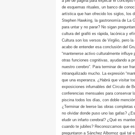
a pie de página para explicar el concepto
de esquemas rituales, un banco de conocim
artística que han ofrecido los siglos, los 
Stephen Hawking, la gastronomía de La Go
para untar y no parar? No sigan preguntan
cultura del grafiti es rápida, lacónica y ef
Cultura son los versos de Virgilio, pero l
acabo de entender esa conclusión del Gr
“mantenerse activo culturalmente influye p
otras funciones cognitivas, ayudando a pr
nuestro cerebro”. Para terminar de ser f
intranquilizado mucho. La expresión “ma
que una esperanza. ¿Habrá que visitar to
exposiciones infumables del Círculo de B
conferencias mensuales para conservar la
piscina todos los días, con doble menció
¿Terminar de leerse las obras completas
no olvidar donde puso uno las gafas? ¿Esc
eludir un infarto cerebral? ¿Qué es mante
cuando te jubiles? Reconozcamos que es 
preguntaron a Sánchez Albornoz qué tal e