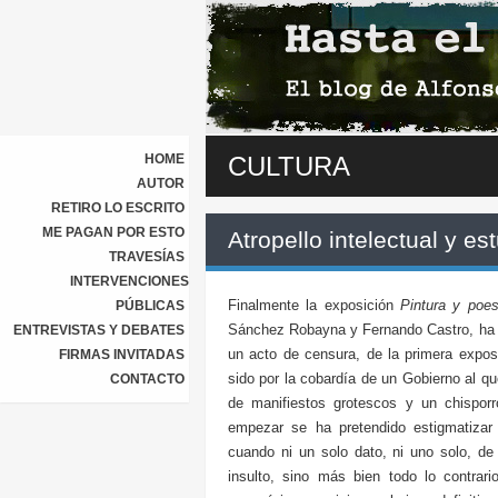
HOME
CULTURA
AUTOR
RETIRO LO ESCRITO
ME PAGAN POR ESTO
Atropello intelectual y e
TRAVESÍAS
INTERVENCIONES
Finalmente la exposición
Pintura y poes
PÚBLICAS
Sánchez Robayna y Fernando Castro, ha 
ENTREVISTAS Y DEBATES
un acto de censura, de la primera expos
FIRMAS INVITADAS
sido por la cobardía de un Gobierno al q
CONTACTO
de manifiestos grotescos y un chisporr
empezar se ha pretendido estigmatizar
cuando ni un solo dato, ni uno solo, de
insulto, sino más bien todo lo contrar