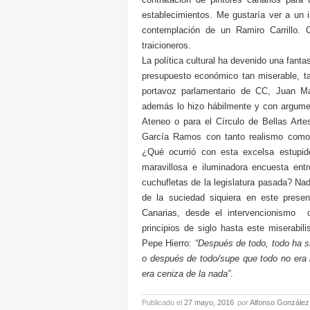
establecimientos. Me gustaría ver a un 
contemplación de un Ramiro Carrillo.
traicioneros.
La política cultural ha devenido una fan
presupuesto económico tan miserable, ta
portavoz parlamentario de CC, Juan M
además lo hizo hábilmente y con argume
Ateneo o para el Círculo de Bellas Arte
García Ramos con tanto realismo como
¿Qué ocurrió con esta excelsa estupid
maravillosa e iluminadora encuesta entr
cuchufletas de la legislatura pasada? Nad
de la suciedad siquiera en este present
Canarias, desde el intervencionismo 
principios de siglo hasta este miserab
Pepe Hierro:
“Después de todo, todo ha si
o después de todo/supe que todo no era 
era ceniza de la nada”
.
Publicado el
27 mayo, 2016
por
Alfonso González