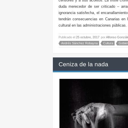
censores y a sus acólitos. La triste cróni
duda merecedor de ser criticado – arras
ignorancia satisfecha, el encanallamient
tendrán consecuencias en Canarias en l
cultural en las administraciones públicas.
Publicado el
25 octubre, 2017
por
Alfonso Gonzál
Andrés Sánchez Robayna
Cultura
Gobie
Ceniza de la nada