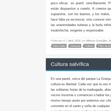
poco eficaz es pueril, sencillamente. 
están dispuestos a creerlo. A creerse q
supuestos, son los buenos, y los malos, 
hace falta ya reconocer, sino conocer sim
las unanimidades tuiteras y la burla infin
insatisfecha, exigente y responsable.
Publicado el
7 abril, 2016
por
Alfonso González J
Ada Colau
censura
Cultura
Félix de A
Cultura salvífica
En una pared, cerca del parque La Granja
cultura es libertad. Cada vez que la veo 
las solitarias horas de la madrugada, af
vecino insomne o comiencen a ladrar los p
mismo tiempo anoto por enésima vez cómo 
convierte en el santo y seña de cualquier