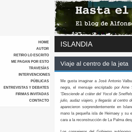
HOME
ISLANDIA
AUTOR
RETIRO LO ESCRITO
ME PAGAN POR ESTO
Viaje al centro de la jeta
TRAVESÍAS
INTERVENCIONES
Me gusta imaginar a José Antonio Valbue
PÚBLICAS
negra, el mensaje encriptado por Arne
ENTREVISTAS Y DEBATES
“Desciende al cráter del Yocol de Sneffel
FIRMAS INVITADAS
julio, audaz viajero, y llegarás al centro 
CONTACTO
aparecieron sorprendentemente en Islan
mano la pequeña isla de Heimaey y su ex
cara a la reconstrucción de La Palma desp
Los consejeros del Gobierno autónomo