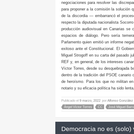
negociaciones para resolver las discrepa
para proponer a la comisión la solución 
de la discordia — embarrancó el proce
respecto la diputada nacionalista Socorro
producción audiovisual en Canarias se 
espacios de diálogo. Pero sería temera
Parlamento quien emitió un informe negati
exitoso ante el Constitucional. El Gobie
Miguel Strogoff en su carta del pasado ju
REF y, en general, de los intereses cana
Víctor Torres, desde su desquebrajada bo
dentro de la tradición del PSOE canario 
de heroísmo. Para los que no militan en
notario y su eficacia política ha sido len
Publicado el
9 marzo, 2022
por
Alfonso González
Ángel Víctor Torres
CC
José Miguel Barr
Democracia no es (solo) 