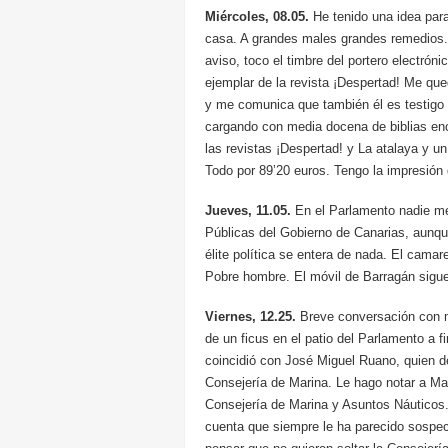
Miércoles, 08.05.
He tenido una idea par
casa. A grandes males grandes remedios. 
aviso, toco el timbre del portero electróni
ejemplar de la revista ¡Despertad! Me qu
y me comunica que también él es testigo 
cargando con media docena de biblias enc
las revistas ¡Despertad! y La atalaya y u
Todo por 89’20 euros. Tengo la impresión d
Jueves, 11.05.
En el Parlamento nadie me
Públicas del Gobierno de Canarias, aunque
élite política se entera de nada. El camar
Pobre hombre. El móvil de Barragán sigu
Viernes, 12.25.
Breve conversación con m
de un ficus en el patio del Parlamento a 
coincidió con José Miguel Ruano, quien d
Consejería de Marina. Le hago notar a Ma
Consejería de Marina y Asuntos Náuticos
cuenta que siempre le ha parecido sospe