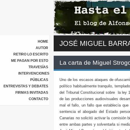
HOME
JOSÉ MIGUEL BARR
AUTOR
RETIRO LO ESCRITO
ME PAGAN POR ESTO
La carta de Miguel Strogo
TRAVESÍAS
INTERVENCIONES
Uno de los escasos ataques de ofuscamie
PÚBLICAS
político habitualmente tranquilo, templa
ENTREVISTAS Y DEBATES
del Tribunal Constitucional sobre la ley 1
FIRMAS INVITADAS
de las producciones audiovisuales desarro
CONTACTO
mal el fallo, un fallo que establecía qu
sentencia el abogado del Estado perso
Canarias no solicitó activar la comisión b
entre ambas partes y solventarla si medi