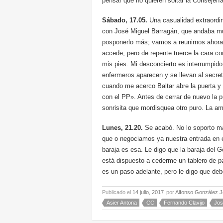
pensar que no quieren soltar la Consejerí
Sábado, 17.05.
Una casualidad extraordin
con José Miguel Barragán, que andaba m
posponerlo más; vamos a reunirnos ahora
accede, pero de repente tuerce la cara c
mis pies. Mi desconcierto es interrumpid
enfermeros aparecen y se llevan al secre
cuando me acerco Baltar abre la puerta y 
con el PP». Antes de cerrar de nuevo la p
sonrisita que mordisquea otro puro. La a
Lunes, 21.20.
Se acabó. No lo soporto má
que o negociamos ya nuestra entrada en e
baraja es esa. Le digo que la baraja del 
está dispuesto a cederme un tablero de p
es un paso adelante, pero le digo que deb
Publicado el
14 julio, 2017
por
Alfonso González J
Asier Antona
CC
Fernando Clavijo
Jos