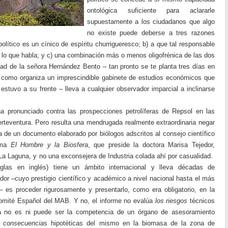
ontológica suficiente para aclararle
supuestamente a los ciudadanos que algo
no existe puede deberse a tres razones
olítico es un cínico de espíritu churrigueresco; b) a que tal responsable
de lo que habla; y c) una combinación más o menos oligofrénica de las dos
idad de la señora Hernández Bento – tan pronto se te planta tres días en
como organiza un imprescindible gabinete de estudios económicos que
stuvo a su frente – lleva a cualquier observador imparcial a inclinarse
 pronunciado contra las prospecciones petrolíferas de Repsol en las
rteventura. Pero resulta una mendrugada realmente extraordinaria negar
ta de un documento elaborado por biólogos adscritos al consejo científico
ama
El Hombre y la Biosfera
, que preside la doctora Marisa Tejedor,
 La Laguna, y no una exconsejera de Industria colada ahí por casualidad.
las en inglés) tiene un ámbito internacional y lleva décadas de
dor –cuyo prestigio científico y académico a nivel nacional hasta el más
 – es proceder rigurosamente y presentarlo, como era obligatorio, en la
omité Español del MAB. Y no, el informe no evalúa
los riesgos
técnicos
sa no es ni puede ser la competencia de un órgano de asesoramiento
s consecuencia
s hipotéticas del mismo en la biomasa de la zona de