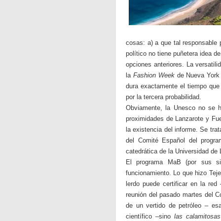
cosas: a) a que tal responsable p
político no tiene puñetera idea 
opciones anteriores. La versatil
la
Fashion Week
de Nueva York 
dura exactamente el tiempo que e
por la tercera probabilidad.
Obviamente, la Unesco no se ha
proximidades de Lanzarote y Fue
la existencia del informe. Se tra
del Comité Español del progr
catedrática de la Universidad de
El programa MaB (por sus sig
funcionamiento. Lo que hizo Teje
lerdo puede certificar en la red
reunión del pasado martes del C
de un vertido de petróleo – e
científico –sino
las calamitosa