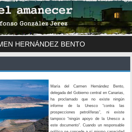
RMEN HERNÁNDEZ BENTO
María del Carmen Hernández Bento,
delegada del Gobierno central en Canarias,
ha proclamado que no existe ningún
informe de la Unesco “contra las
prospecciones petrolíferas”, ni existe
tampoco “ningún apoyo de la Unesco a
este documento”. Cuando un responsable
político se concede a sí mismo capacidad