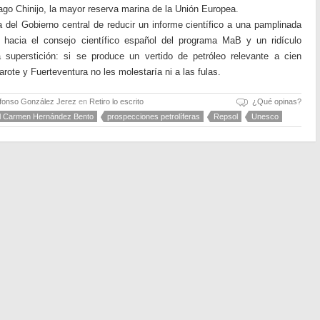
lago Chinijo, la mayor reserva marina de la Unión Europea.
da del Gobierno central de reducir un informe científico a una pamplinada
 hacia el consejo científico español del programa MaB y un ridículo
superstición: si se produce un vertido de petróleo relevante a cien
rote y Fuerteventura no les molestaría ni a las fulas.
lfonso González Jerez
en
Retiro lo escrito
¿Qué opinas?
el Carmen Hernández Bento
prospecciones petrolíferas
Repsol
Unesco