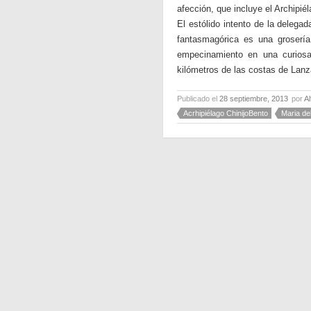
afección, que incluye el Archipié
El estólido intento de la delega
fantasmagórica es una grosería
empecinamiento en una curiosa 
kilómetros de las costas de Lanza
Publicado el
28 septiembre, 2013
por
A
Acrhipiélago ChinijoBento
Maria d