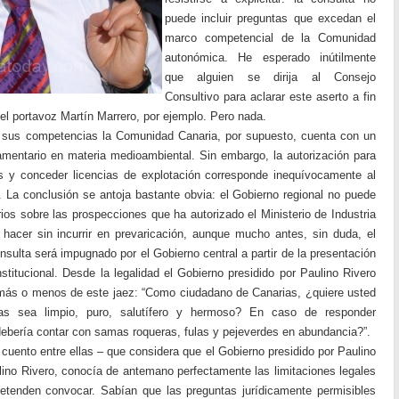
puede incluir preguntas que excedan el
marco competencial de la Comunidad
autonómica. He esperado inútilmente
que alguien se dirija al Consejo
Consultivo para aclarar este aserto a fin
 el portavoz Martín Marrero, por ejemplo. Pero nada.
e sus competencias la Comunidad Canaria, por supuesto, cuenta con un
amentario en materia medioambiental. Sin embargo, la autorización para
s y conceder licencias de explotación corresponde inequívocamente al
a. La conclusión se antoja bastante obvia: el Gobierno regional no puede
ios sobre las prospecciones que ha autorizado el Ministerio de Industria
hacer sin incurrir en prevaricación, aunque mucho antes, sin duda, el
nsulta será impugnado por el Gobierno central a partir de la presentación
stitucional. Desde la legalidad el Gobierno presidido por Paulino Rivero
 más o menos de este jaez: “Como ciudadano de Canarias, ¿quiere usted
as sea limpio, puro, salutífero y hermoso? En caso de responder
ebería contar con samas roqueras, fulas y pejeverdes en abundancia?”.
cuento entre ellas – que considera que el Gobierno presidido por Paulino
ino Rivero, conocía de antemano perfectamente las limitaciones legales
etenden convocar. Sabían que las preguntas jurídicamente permisibles