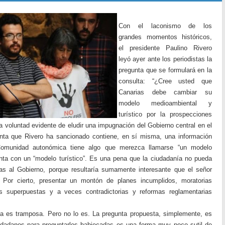
Con el laconismo de los
grandes momentos históricos,
el presidente Paulino Rivero
leyó ayer ante los periodistas la
pregunta que se formulará en la
consulta: “¿Cree usted que
Canarias debe cambiar su
modelo medioambiental y
turístico por la prospecciones
la voluntad evidente de eludir una impugnación del Gobierno central en el
gunta que Rivero ha sancionado contiene, en sí misma, una información
 Comunidad autonómica tiene algo que merezca llamarse “un modelo
ta con un “modelo turístico”. Es una pena que la ciudadanía no pueda
as al Gobierno, porque resultaría sumamente interesante que el señor
. Por cierto, presentar un montón de planes incumplidos, moratorias
s superpuestas y a veces contradictorias y reformas reglamentarias
ta es tramposa. Pero no lo es. La pregunta propuesta, simplemente, es
ciudadanos para preguntarles babiecadas es una forma muy poco sutil de