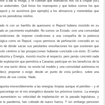
uelve a dar la murga, y te cuentan que Marruecos nos va a
chupar
(sic)
sos andurriales. Qué listos los marroquíes y que bobos somos los que
psol y no asistimos (por ejemplo) a los almuerzos y merendolas que
a los periodistas isleños.
ado ni con un barrilito de queroseno si Repsol hubiera insistido en su
ado un yacimiento explotable. No somos un Estado, sino una comunidad
ndiciones de imponer condiciones a una compañía de la potencia
lógica como es Repsol, cuyos permisos de perforación concedió en su
oro de dónde sacan sus petulantes ensoñaciones los que sostienen que
olo céntimo si las prospecciones hubieran concluido con éxito. El señor
ndustria y Energía, insistió mucho al respecto, pero jamás concretó nada
 explotación que permitiría a Canarias participar en los beneficios de la
 Por una razón obvia: no existe tal modelo y una comunidad autónoma no
ecir, proponer o exigir, desde un punto de vista jurídico, sobre una
metros de sus costas. Nada.
apunta irreversiblemente a las energías limpias aunque el petróleo – y el
porcentaje en el mix energético durante los próximos lustros. La energía
a aumentaron su velocidad de implantación en la pasada legislatura, y
e la pandemia, han cobrado de nuevo fuerza. Y sin embargo persisten