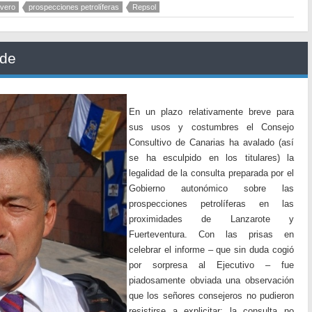
ivero
prospecciones petrolíferas
Repsol
rde
En un plazo relativamente breve para
sus usos y costumbres el Consejo
Consultivo de Canarias ha avalado (así
se ha esculpido en los titulares) la
legalidad de la consulta preparada por el
Gobierno autonómico sobre las
prospecciones petrolíferas en las
proximidades de Lanzarote y
Fuerteventura. Con las prisas en
celebrar el informe – que sin duda cogió
por sorpresa al Ejecutivo – fue
piadosamente obviada una observación
que los señores consejeros no pudieron
resistirse a explicitar: la consulta no