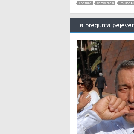
consulta
democracia
Paulino R
La pregunta pejeve