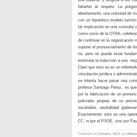
faltarles al respeto. La pre
abiertamente, una voluntad de ma
con un hipotético modelo turísti
tal implicación en una consulta
como socio de la OTAN, celebrada
de continuar en la organización 
supone el pronunciamiento de los
no, pero no puede estar fundam
estimular la inducción a una res
Claro que esto no es un referénd
vinculación jurídica o administr
se intenta hacer pasar una con
profesor Santiago Pérez, es que 
por la fabricación de un pronun
judiciales propias de un proced
resultados, neutralidad gubern
Exactamente: esto es una operac
CC, ni por el PSOE, sino por Pa
Publicado el
3 octubre, 2014
por
Alfons