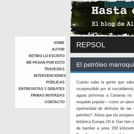
HOME
REPSOL
AUTOR
RETIRO LO ESCRITO
ME PAGAN POR ESTO
El petróleo marroqu
TRAVESÍAS
INTERVENCIONES
Cuánto sabe la gente que sabe.
PÚBLICAS
vicepresidido por el socialdemó
ENTREVISTAS Y DEBATES
aguas próximas a Canarias no f
FIRMAS INVITADAS
respaldo popular – como un ejemp
CONTACTO
oportunidad de disfrutar de las
petróleo? Ahora que las prospecc
británica Europa Oil & Gas han e
de barriles a unos 200 kilómet