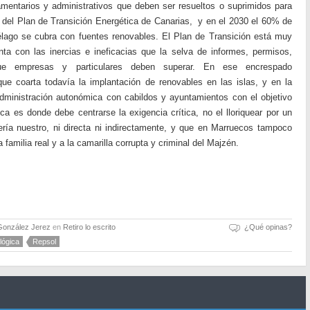
amentarios y administrativos que deben ser resueltos o suprimidos para
 del Plan de Transición Energética de Canarias, y en el 2030 el 60% de
iélago se cubra con fuentes renovables. El Plan de Transición está muy
ta con las inercias e ineficacias que la selva de informes, permisos,
que empresas y particulares deben superar. En ese encrespado
que coarta todavía la implantación de renovables en las islas, y en la
administración autonómica con cabildos y ayuntamientos con el objetivo
ica es donde debe centrarse la exigencia crítica, no el lloriquear por un
ería nuestro, ni directa ni indirectamente, y que en Marruecos tampoco
a familia real y a la camarilla corrupta y criminal del Majzén.
González Jerez
en
Retiro lo escrito
¿Qué opinas?
lógica
Repsol