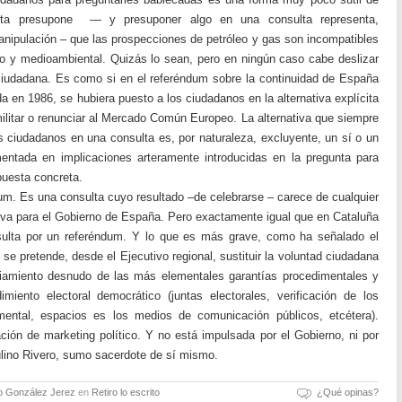
gunta presupone — y presuponer algo en una consulta representa,
nipulación – que las prospecciones de petróleo y gas son incompatibles
co y medioambiental. Quizás lo sean, pero en ningún caso cabe deslizar
 ciudadana. Es como si en el referéndum sobre la continuidad de España
 en 1986, se hubiera puesto a los ciudadanos en la alternativa explícita
militar o renunciar al Mercado Común Europeo. La alternativa que siempre
 ciudadanos en una consulta es, por naturaleza, excluyente, un sí o un
entada en implicaciones arteramente introducidas en la pregunta para
puesta concreta.
um. Es una consulta cuyo resultado –de celebrarse – carece de cualquier
ativa para el Gobierno de España. Pero exactamente igual que en Cataluña
sulta por un referéndum. Y lo que es más grave, como ha señalado el
se pretende, desde el Ejecutivo regional, sustituir la voluntad ciudadana
ciamiento desnudo de las más elementales garantías procedimentales y
imiento electoral democrático (juntas electorales, verificación de los
amental, espacios es los medios de comunicación públicos, etcétera).
ión de marketing político. Y no está impulsada por el Gobierno, ni por
ulino Rivero, sumo sacerdote de sí mismo.
o González Jerez
en
Retiro lo escrito
¿Qué opinas?