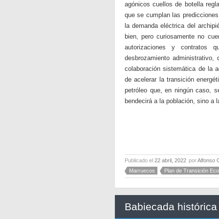
agónicos cuellos de botella regl
que se cumplan las predicciones
la demanda eléctrica del archip
bien, pero curiosamente no cuen
autorizaciones y contratos 
desbrozamiento administrativo, 
colaboración sistemática de la 
de acelerar la transición energét
petróleo que, en ningún caso, s
bendecirá a la población, sino a l
Publicado el
22 abril, 2022
por
Alfonso 
Marruecos
Plan de Transición Eco
Babiecada histórica