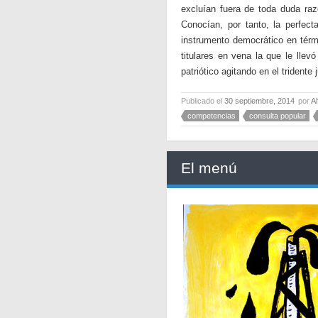
excluían fuera de toda duda raz
Conocían, por tanto, la perfect
instrumento democrático en términ
titulares en vena la que le lle
patriótico agitando en el tridente
Publicado el
30 septiembre, 2014
por
A
competencias
consulta popular
El menú