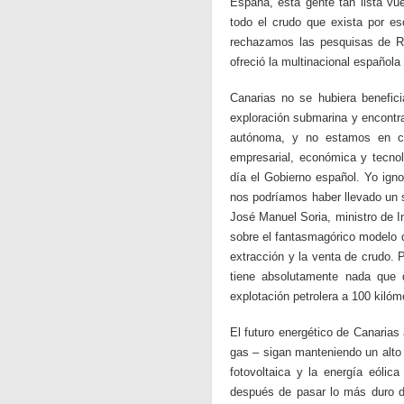
España, esta gente tan lista v
todo el crudo que exista por e
rechazamos las pesquisas de Re
ofreció la multinacional española 
Canarias no se hubiera benefici
exploración submarina y encontr
autónoma, y no estamos en co
empresarial, económica y tecno
día el Gobierno español. Yo ign
nos podríamos haber llevado un s
José Manuel Soria, ministro de I
sobre el fantasmagórico modelo de
extracción y la venta de crudo.
tiene absolutamente nada que d
explotación petrolera a 100 kiló
El futuro energético de Canarias 
gas – sigan manteniendo un alto 
fotovoltaica y la energía eólic
después de pasar lo más duro d