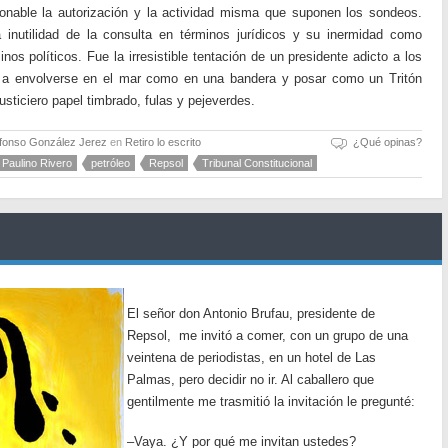
onable la autorización y la actividad misma que suponen los sondeos.
a inutilidad de la consulta en términos jurídicos y su inermidad como
os políticos. Fue la irresistible tentación de un presidente adicto a los
vó a envolverse en el mar como en una bandera y posar como un Tritón
 justiciero papel timbrado, fulas y pejeverdes.
lfonso González Jerez
en
Retiro lo escrito
¿Qué opinas?
Paulino Rivero
petróleo
Repsol
Tribunal Constitucional
El señor don Antonio Brufau, presidente de
Repsol, me invitó a comer, con un grupo de una
veintena de periodistas, en un hotel de Las
Palmas, pero decidir no ir. Al caballero que
gentilmente me trasmitió la invitación le pregunté:
–Vaya. ¿Y por qué me invitan ustedes?