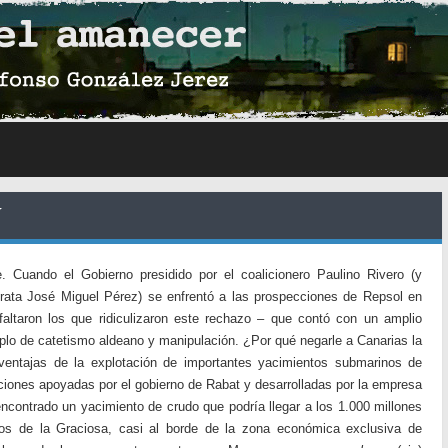
í
 Cuando el Gobierno presidido por el coalicionero Paulino Rivero (y
crata José Miguel Pérez) se enfrentó a las prospecciones de Repsol en
altaron los que ridiculizaron este rechazo – que contó con un amplio
lo de catetismo aldeano y manipulación. ¿Por qué negarle a Canarias la
 ventajas de la explotación de importantes yacimientos submarinos de
iones apoyadas por el gobierno de Rabat y desarrolladas por la empresa
ncontrado un yacimiento de crudo que podría llegar a los 1.000 millones
ros de la Graciosa, casi al borde de la zona económica exclusiva de