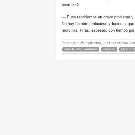
postulan?
— Pues tendríamos un grave problema y q
No hay hombre ambicioso y lúcido al que 
morcillas. Frías, espesas, con tiempo pa
Publicado el
25 septiembre, 2014
por
Alfonso Gon
Alberto Ruiz-Gallardón
derecha
Ministerio