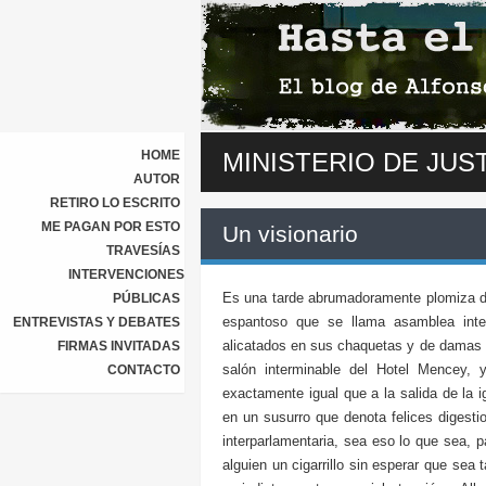
HOME
MINISTERIO DE JUST
AUTOR
RETIRO LO ESCRITO
ME PAGAN POR ESTO
Un visionario
TRAVESÍAS
INTERVENCIONES
Es una tarde abrumadoramente plomiza de 
PÚBLICAS
espantoso que se llama asamblea inter
ENTREVISTAS Y DEBATES
alicatados en sus chaquetas y de damas a
FIRMAS INVITADAS
salón interminable del Hotel Mencey, y
CONTACTO
exactamente igual que a la salida de la 
en un susurro que denota felices digesti
interparlamentaria, sea eso lo que sea, 
alguien un cigarrillo sin esperar que sea