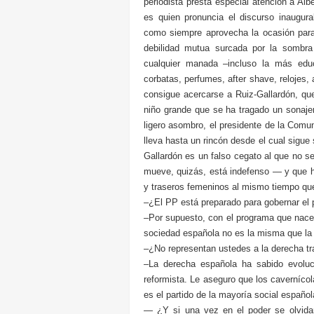
periodista presta especial atención a Al
es quien pronuncia el discurso inaugura
como siempre aprovecha la ocasión para
debilidad mutua surcada por la sombra
cualquier manada –incluso la más educa
corbatas, perfumes, after shave, relojes
consigue acercarse a Ruiz-Gallardón, qu
niño grande que se ha tragado un sonajer
ligero asombro, el presidente de la Comun
lleva hasta un rincón desde el cual sigu
Gallardón es un falso cegato al que no 
mueve, quizás, está indefenso — y que ha
y traseros femeninos al mismo tiempo que 
–¿El PP está preparado para gobernar el
–Por supuesto, con el programa que nace 
sociedad española no es la misma que la
–¿No representan ustedes a la derecha tr
–La derecha española ha sabido evoluci
reformista. Le aseguro que los caverníco
es el partido de la mayoría social español
— ¿Y si una vez en el poder se olvidan