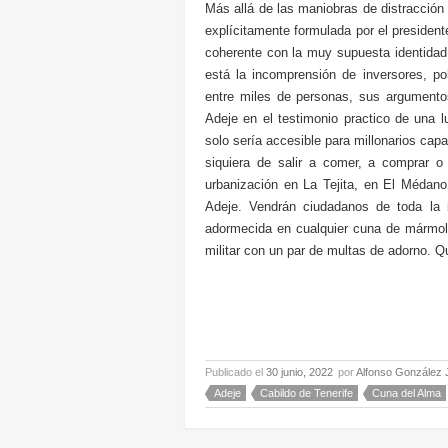
Más allá de las maniobras de distracción 
explícitamente formulada por el presiden
coherente con la muy supuesta identidad 
está la incomprensión de inversores, po
entre miles de personas, sus argumentos
Adeje en el testimonio practico de una lu
solo sería accesible para millonarios ca
siquiera de salir a comer, a comprar o
urbanización en La Tejita, en El Médano
Adeje. Vendrán ciudadanos de toda la i
adormecida en cualquier cuna de mármol, 
militar con un par de multas de adorno. Q
Publicado el
30 junio, 2022
por
Alfonso González 
Adeje
Cabildo de Tenerife
Cuna del Alma