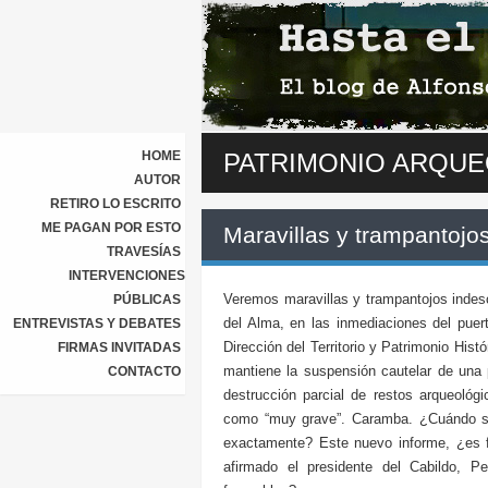
HOME
PATRIMONIO ARQU
AUTOR
RETIRO LO ESCRITO
ME PAGAN POR ESTO
Maravillas y trampantojo
TRAVESÍAS
INTERVENCIONES
Veremos maravillas y trampantojos indesc
PÚBLICAS
del Alma, en las inmediaciones del puer
ENTREVISTAS Y DEBATES
Dirección del Territorio y Patrimonio Hist
FIRMAS INVITADAS
mantiene la suspensión cautelar de una 
CONTACTO
destrucción parcial de restos arqueológic
como “muy grave”. Caramba. ¿Cuándo se 
exactamente? Este nuevo informe, ¿es f
afirmado el presidente del Cabildo, P