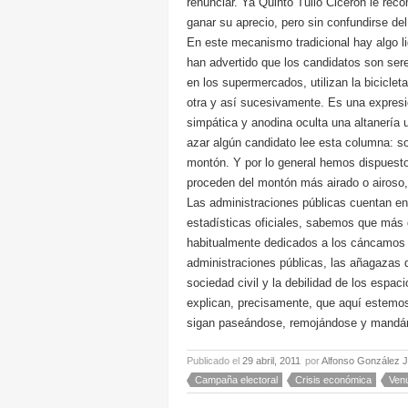
renunciar. Ya Quinto Tulio Cicerón le re
ganar su aprecio, pero sin confundirse del
En este mecanismo tradicional hay algo l
han advertido que los candidatos son ser
en los supermercados, utilizan la biciclet
otra y así sucesivamente. Es una expresi
simpática y anodina oculta una altanería 
azar algún candidato lee esta columna: 
montón. Y por lo general hemos dispuest
proceden del montón más airado o airoso
Las administraciones públicas cuentan en
estadísticas oficiales, sabemos que más 
habitualmente dedicados a los cáncamos d
administraciones públicas, las añagazas d
sociedad civil y la debilidad de los espa
explican, precisamente, que aquí estemos
sigan paseándose, remojándose y mandánd
Publicado el
29 abril, 2011
por
Alfonso González 
Campaña electoral
Crisis económica
Ven