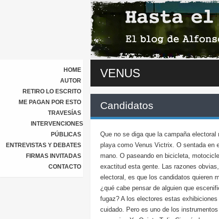
HOME
VENUS
AUTOR
RETIRO LO ESCRITO
ME PAGAN POR ESTO
Candidatos
TRAVESÍAS
INTERVENCIONES
Que no se diga que la campaña electoral n
PÚBLICAS
playa como Venus Victrix. O sentada en el
ENTREVISTAS Y DEBATES
mano. O paseando en bicicleta, motocicle
FIRMAS INVITADAS
exactitud esta gente. Las razones obvias,
CONTACTO
electoral, es que los candidatos quieren
¿qué cabe pensar de alguien que escenific
fugaz? A los electores estas exhibicione
cuidado. Pero es uno de los instrumento