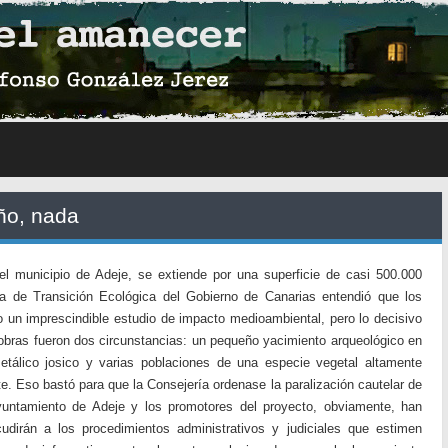
ño, nada
l municipio de Adeje, se extiende por una superficie de casi 500.000
a de Transición Ecológica del Gobierno de Canarias entendió que los
 un imprescindible estudio de impacto medioambiental, pero lo decisivo
 obras fueron dos circunstancias: un pequeño yacimiento arqueológico en
etálico josico y varias poblaciones de una especie vegetal altamente
nte. Eso bastó para que la Consejería ordenase la paralización cautelar de
ayuntamiento de Adeje y los promotores del proyecto, obviamente, han
dirán a los procedimientos administrativos y judiciales que estimen