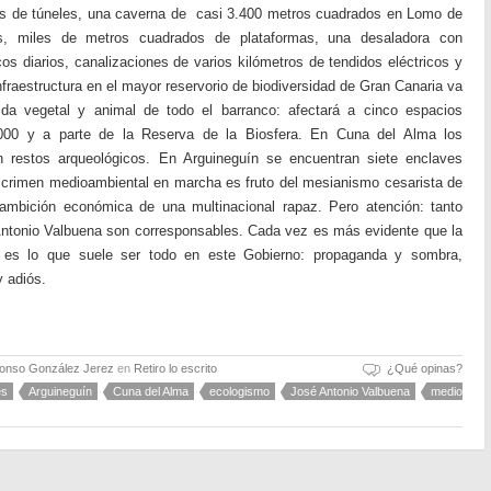
tros de túneles, una caverna de casi 3.400 metros cuadrados en Lomo de
s, miles de metros cuadrados de plataformas, una desaladora con
s diarios, canalizaciones de varios kilómetros de tendidos eléctricos y
infraestructura en el mayor reservorio de biodiversidad de Gran Canaria va
vida vegetal y animal de todo el barranco: afectará a cinco espacios
000 y a parte de la Reserva de la Biosfera. En Cuna del Alma los
n restos arqueológicos. En Arguineguín se encuentran siete enclaves
 crimen medioambiental en marcha es fruto del mesianismo cesarista de
a ambición económica de una multinacional rapaz. Pero atención: tanto
ntonio Valbuena son corresponsables. Cada vez es más evidente que la
 es lo que suele ser todo en este Gobierno: propaganda y sombra,
y adiós.
fonso González Jerez
en
Retiro lo escrito
¿Qué opinas?
es
Arguineguín
Cuna del Alma
ecologismo
José Antonio Valbuena
medio