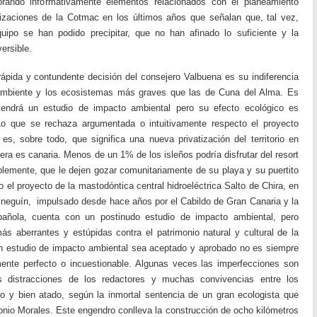
orando informativamente elementos relacionados con el planeamiento
rizaciones de la Cotmac en los últimos años que señalan que, tal vez,
ipo se han podido precipitar, que no han afinado lo suficiente y la
ersible.
pida y contundente decisión del consejero Valbuena es su indiferencia
ambiente y los ecosistemas más graves que las de Cuna del Alma. Es
tendrá un estudio de impacto ambiental pero su efecto ecológico es
. Lo que se rechaza argumentada o intuitivamente respecto el proyecto
e es, sobre todo, que significa una nueva privatización del territorio en
uiera es canaria. Menos de un 1% de los isleños podría disfrutar del resort
mplemente, que le dejen gozar comunitariamente de su playa y su puertito
el proyecto de la mastodóntica central hidroeléctrica Salto de Chira, en
ineguín, impulsado desde hace años por el Cabildo de Gran Canaria y la
pañola, cuenta con un postinudo estudio de impacto ambiental, pero
s aberrantes y estúpidas contra el patrimonio natural y cultural de la
un estudio de impacto ambiental sea aceptado y aprobado no es siempre
ente perfecto o incuestionable. Algunas veces las imperfecciones son
 distracciones de los redactores y muchas convivencias entre los
do y bien atado, según la inmortal sentencia de un gran ecologista que
nio Morales. Este engendro conlleva la construcción de ocho kilómetros