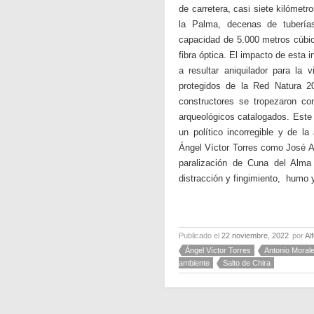
de carretera, casi siete kilóme
la Palma, decenas de tubería
capacidad de 5.000 metros cúbico
fibra óptica. El impacto de esta 
a resultar aniquilador para la 
protegidos de la Red Natura 2
constructores se tropezaron co
arqueológicos catalogados. Este
un político incorregible y de l
Ángel Víctor Torres como José A
paralización de Cuna del Alma
distracción y fingimiento, humo 
Publicado el
22 noviembre, 2022
por
Al
Ángel Víctor Torres
Antonio Moral
ambiente
Salto de Chira