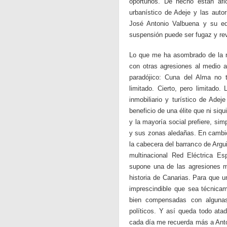
oportunos. De hecho están afl
urbanístico de Adeje y las auto
José Antonio Valbuena y su equ
suspensión puede ser fugaz y rev
Lo que me ha asombrado de la rá
con otras agresiones al medio 
paradójico: Cuna del Alma no 
limitado. Cierto, pero limitado
inmobiliario y turístico de Adej
beneficio de una élite que ni siq
y la mayoría social prefiere, si
y sus zonas aledañas. En cambio 
la cabecera del barranco de Argu
multinacional Red Eléctrica Es
supone una de las agresiones má
historia de Canarias. Para que 
imprescindible que sea técnicam
bien compensadas con algunas
políticos. Y así queda todo ata
cada día me recuerda más a Anto