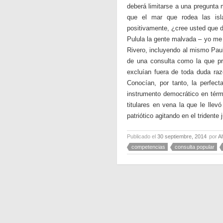
deberá limitarse a una pregunta
que el mar que rodea las isl
positivamente, ¿cree usted que d
Pulula la gente malvada – yo me 
Rivero, incluyendo al mismo Paul
de una consulta como la que pr
excluían fuera de toda duda raz
Conocían, por tanto, la perfect
instrumento democrático en términ
titulares en vena la que le lle
patriótico agitando en el tridente
Publicado el
30 septiembre, 2014
por
A
competencias
consulta popular