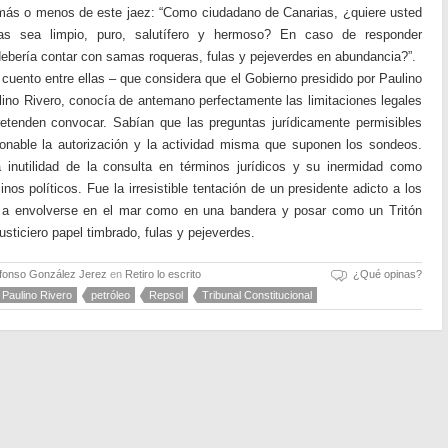
 más o menos de este jaez: “Como ciudadano de Canarias, ¿quiere usted
as sea limpio, puro, salutífero y hermoso? En caso de responder
ebería contar con samas roqueras, fulas y pejeverdes en abundancia?”.
cuento entre ellas – que considera que el Gobierno presidido por Paulino
ino Rivero, conocía de antemano perfectamente las limitaciones legales
etenden convocar. Sabían que las preguntas jurídicamente permisibles
onable la autorización y la actividad misma que suponen los sondeos.
a inutilidad de la consulta en términos jurídicos y su inermidad como
os políticos. Fue la irresistible tentación de un presidente adicto a los
vó a envolverse en el mar como en una bandera y posar como un Tritón
 justiciero papel timbrado, fulas y pejeverdes.
lfonso González Jerez
en
Retiro lo escrito
¿Qué opinas?
Paulino Rivero
petróleo
Repsol
Tribunal Constitucional