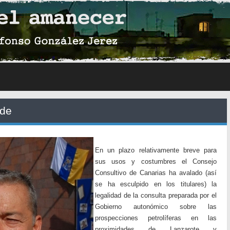
rde
En un plazo relativamente breve para
sus usos y costumbres el Consejo
Consultivo de Canarias ha avalado (así
se ha esculpido en los titulares) la
legalidad de la consulta preparada por el
Gobierno autonómico sobre las
prospecciones petrolíferas en las
proximidades de Lanzarote y