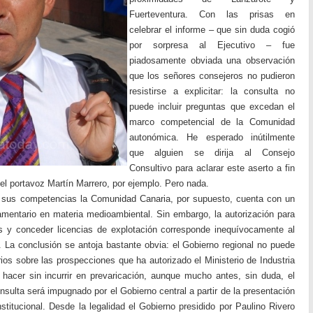
Fuerteventura. Con las prisas en
celebrar el informe – que sin duda cogió
por sorpresa al Ejecutivo – fue
piadosamente obviada una observación
que los señores consejeros no pudieron
resistirse a explicitar: la consulta no
puede incluir preguntas que excedan el
marco competencial de la Comunidad
autonómica. He esperado inútilmente
que alguien se dirija al Consejo
Consultivo para aclarar este aserto a fin
 el portavoz Martín Marrero, por ejemplo. Pero nada.
e sus competencias la Comunidad Canaria, por supuesto, cuenta con un
amentario en materia medioambiental. Sin embargo, la autorización para
s y conceder licencias de explotación corresponde inequívocamente al
a. La conclusión se antoja bastante obvia: el Gobierno regional no puede
ios sobre las prospecciones que ha autorizado el Ministerio de Industria
hacer sin incurrir en prevaricación, aunque mucho antes, sin duda, el
nsulta será impugnado por el Gobierno central a partir de la presentación
stitucional. Desde la legalidad el Gobierno presidido por Paulino Rivero