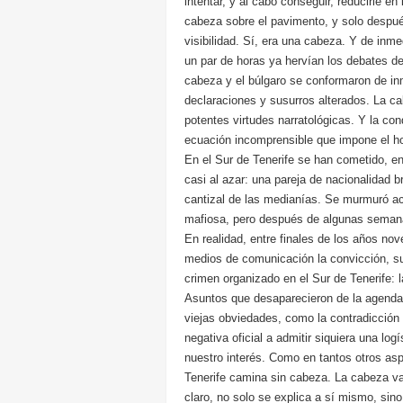
intentar, y al cabo conseguir, reducirle en
cabeza sobre el pavimento, y solo después
visibilidad. Sí, era una cabeza. Y de inme
un par de horas ya hervían los debates de
cabeza y el búlgaro se conformaron de i
declaraciones y susurros alterados. La cab
potentes virtudes narratológicas. Y la cond
ecuación incomprensible que impone el hor
En el Sur de Tenerife se han cometido, e
casi al azar: una pareja de nacionalidad b
cantizal de las medianías. Se murmuró ac
mafiosa, pero después de algunas semanas 
En realidad, entre finales de los años no
medios de comunicación la convicción, su
crimen organizado en el Sur de Tenerife: l
Asuntos que desaparecieron de la agenda i
viejas obviedades, como la contradicción e
negativa oficial a admitir siquiera una logí
nuestro interés. Como en tantos otros asp
Tenerife camina sin cabeza. La cabeza v
claro, no solo se explica a sí mismo, sino