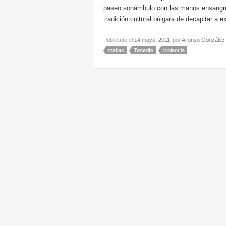
paseo sonámbulo con las manos ensangrent
tradición cultural búlgara de decapitar a 
Publicado el
14 mayo, 2011
por
Alfonso González
mafias
Tenerife
Violencia