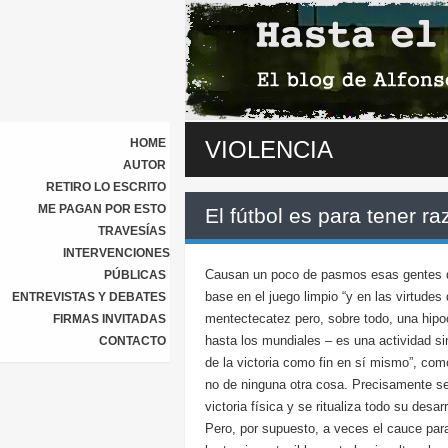
HOME
VIOLENCIA
AUTOR
RETIRO LO ESCRITO
ME PAGAN POR ESTO
El fútbol es para tener ra
TRAVESÍAS
INTERVENCIONES
Causan un poco de pasmos esas gentes qu
PÚBLICAS
base en el juego limpio “y en las virtude
ENTREVISTAS Y DEBATES
mentectecatez pero, sobre todo, una hipoc
FIRMAS INVITADAS
hasta los mundiales – es una actividad si
CONTACTO
de la victoria como fin en sí mismo”, com
no de ninguna otra cosa. Precisamente se 
victoria física y se ritualiza todo su desa
Pero, por supuesto, a veces el cauce para