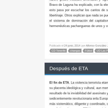
Bravo de Laguna ha explicado, con la el
esto pasa por escuchar los cantos de si
libertinaje. Otros explican que nada se pu
el sistema de dominación del capitali
hermenéuticas pachangueras de unos y o
Publicado el
24 junio, 2014
por
Alfonso González 
CD Tenerife
changas
Fútbol
UD Las P
Después de ETA
El fin de ETA
. La violencia terrorista e
su placenta ideológica y cultural, aun m
resultado de la inviabilidad del asesinato
sedicentemente revolucionaria enla Europa
más sistemático, diligente y coordinado, d