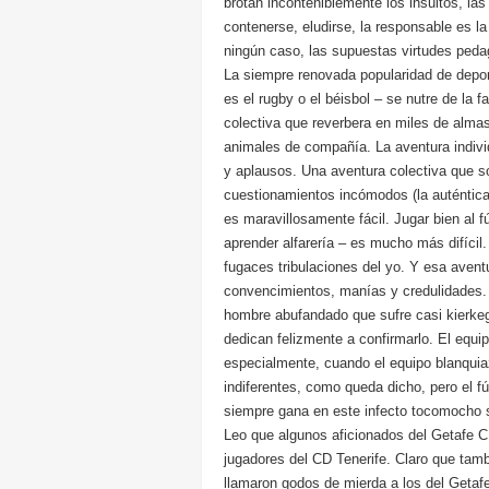
brotan inconteniblemente los insultos, la
contenerse, eludirse, la responsable es l
ningún caso, las supuestas virtudes pedag
La siempre renovada popularidad de depo
es el rugby o el béisbol – se nutre de la 
colectiva que reverbera en miles de almas
animales de compañía. La aventura individ
y aplausos. Una aventura colectiva que so
cuestionamientos incómodos (la auténtica
es maravillosamente fácil. Jugar bien al fú
aprender alfarería – es mucho más difícil
fugaces tribulaciones del yo. Y esa aventu
convencimientos, manías y credulidades. T
hombre abufandado que sufre casi kierkeg
dedican felizmente a confirmarlo. El equipo
especialmente, cuando el equipo blanquiazu
indiferentes, como queda dicho, pero el f
siempre gana en este infecto tocomocho 
Leo que algunos aficionados del Getafe CF
jugadores del CD Tenerife. Claro que tamb
llamaron godos de mierda a los del Getafe