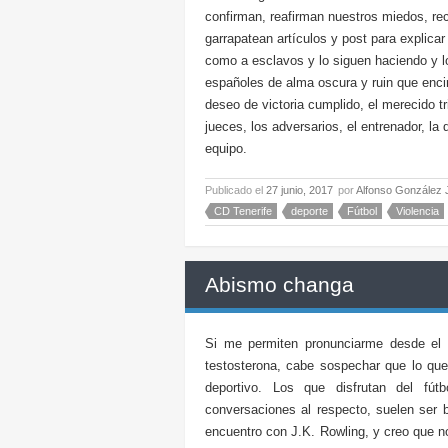
confirman, reafirman nuestros miedos, rec
garrapatean artículos y post para explica
como a esclavos y lo siguen haciendo y l
españoles de alma oscura y ruin que encim
deseo de victoria cumplido, el merecido tr
jueces, los adversarios, el entrenador, la
equipo.
Publicado el
27 junio, 2017
por
Alfonso González 
CD Tenerife
deporte
Fútbol
Violencia
Abismo changa
Si me permiten pronunciarme desde el e
testosterona, cabe sospechar que lo que
deportivo. Los que disfrutan del fút
conversaciones al respecto, suelen ser br
encuentro con J.K. Rowling, y creo que no