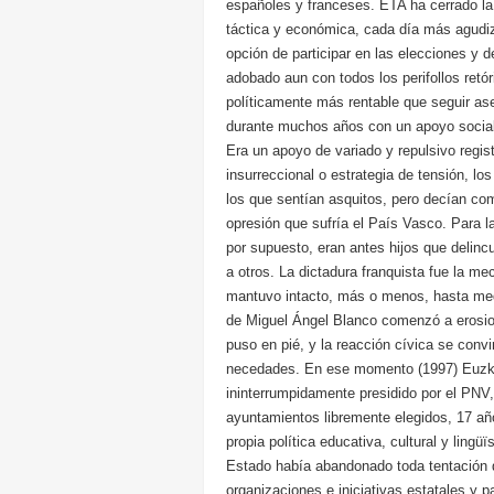
españoles y franceses. ETA ha cerrado la 
táctica y económica, cada día más agudiza
opción de participar en las elecciones y 
adobado aun con todos los perifollos ret
políticamente más rentable que seguir a
durante muchos años con un apoyo social a
Era un apoyo de variado y repulsivo regis
insurreccional o estrategia de tensión, lo
los que sentían asquitos, pero decían com
opresión que sufría el País Vasco. Para la
por supuesto, eran antes hijos que delinc
a otros. La dictadura franquista fue la m
mantuvo intacto, más o menos, hasta medi
de Miguel Ángel Blanco comenzó a erosio
puso en pié, y la reacción cívica se conv
necedades. En ese momento (1997) Euzka
ininterrumpidamente presidido por el PNV
ayuntamientos libremente elegidos, 17 año
propia política educativa, cultural y ling
Estado había abandonado toda tentación de
organizaciones e iniciativas estatales y p