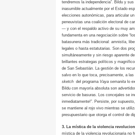
tendremos la independencia”. Bildu y sus
inasumible actualmente por el Estado esp
elecciones autonómicas, para articular un 
peneuvistas una coalición electoral de c
— y con el respaldo activo de su muy amp
fundamenta en una negociación sobre “los r
batasunera más tradicional: amnistía, li
legales o hasta estatutarias. Son dos pr
simultáneamente y sin riesgo aparente de
brillantes estrategas políticos y magníf
de San Sebastián. La gestión de los rec
salvo en lo que toca, precisamente, a la
sketch
del programa
Vaya semanita
lo e
Bildu con mayoría absoluta son advertidos
servicio de basuras. Los concejales se in
inmediatamente!”. Persiste, por supuesto,
se mantiene al rojo vivo mientras se utiliz
presupuestario que otorga el control de d
3. La mística de la violencia revolucio
mística de la violencia revolucionaria no