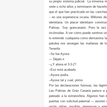
su propio sistema judicial. La inmensa ma
siete u ocho años y terminaron de hacerlo
que el que han practicado en las canchas 
– en una experiencia vicaria. Millones 
identitaria. Un placer identitario cons
Palmas. Soy grancanario. Pero la raí
incómodas. A ver cómo puede sentirse uno
lo entiende cualquiera como demuestra la
patulea nos amargan las mañanas de los
Tenerife:
–Se fue Ayose.
— Déjalo ir.
–¿Y ahora el 3-3-2?
–Eso está acabado.
–Ayose podía.
–Ayose tal y cual, primo.
Por las declaraciones furiosas, las lágr
Las Palmas de Gran Canaria parece a p
pateado a la estratosfera. Algunos han 
puertas con solicitud paternal — asisten
razón, gritan, insultan, amenazan y agr