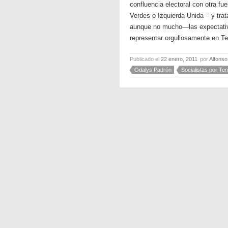
confluencia electoral con otra f
Verdes o Izquierda Unida – y tra
aunque no mucho—las expectativa
representar orgullosamente en Te
Publicado el
22 enero, 2011
por
Alfons
Odalys Padrón
Socialistas por Ten