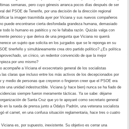
últimas semanas, pero cuyo génesis arranca pocos días después de ser
al del PSOE de Tenerife, por una decisión de la dirección regional
alificar la imagen trasmitida ayer por Viciana y sus nuevos compañeros
ismo puede encontrarse cierta desfondada grandeza humana, demasiado
todo lo humano es patético y no le faltaba razón. Quizás valga con
emente penoso y que deriva de una pregunta que Viciana no querrá
merece un sujeto que solicita en los juzgados que se le reponga en su
SOE tinerfeño y simultáneamente crea otro partido político? ¿Es política
aprovechado, un cínico, un redentor convencido de que la mejor
empieza por uno mismo?
no acompañe a Viciana el exsecretario general de los socialistas
a las claras que incluso entre los más activos de los decepcionados por
nar y medio de personas que creyeron o fingieron creer que el PSOE era
te una unidad indestructible. Viciana (y hace bien) nunca se ha fiado de
ncidencias siempre fueron meramente tácticas. Ya se sabe: déjame
 organización de Santa Cruz que yo te apoyaré como secretario general
o en la rueda de prensa junto a Odalys Padrón, una veterana socialista
regó el carnet, en una confusa situación reglamentaria, hace tres o cuatro
e Viciana es, por supuesto, inexistente. Su objetivo es cerrar una