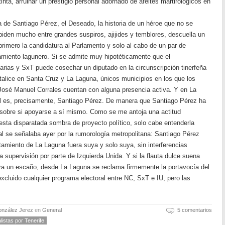
stinta, arruinar un prestigio personal adornado de afeites martirológicos en
a de Santiago Pérez, el Deseado, la historia de un héroe que no se
 piden mucho entre grandes suspiros, ajijides y temblores, descuella un
rimero la candidatura al Parlamento y solo al cabo de un par de
amiento lagunero. Si se admite muy hipotéticamente que el
ias y SxT puede cosechar un diputado en la circunscripción tinerfeña
italice en Santa Cruz y La Laguna, únicos municipios en los que los
José Manuel Corrales cuentan con alguna presencia activa. Y en La
al es, precisamente, Santiago Pérez. De manera que Santiago Pérez ha
 sobre si apoyarse a sí mismo. Como se me antoja una actitud
sta disparatada sombra de proyecto político, solo cabe entenderla
 se señalaba ayer por la rumorología metropolitana: Santiago Pérez
ntamiento de La Laguna fuera suya y solo suya, sin interferencias
da supervisión por parte de Izquierda Unida. Y si la flauta dulce suena
ora un escaño, desde La Laguna se reclama firmemente la portavocía del
cluido cualquier programa electoral entre NC, SxT e IU, pero las
onzález Jerez
en
General
5 comentarios
listas por Tenerife