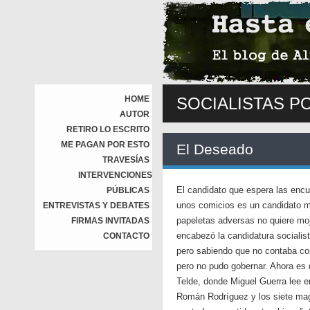
HOME
SOCIALISTAS P
AUTOR
RETIRO LO ESCRITO
ME PAGAN POR ESTO
El Deseado
TRAVESÍAS
INTERVENCIONES
El candidato que espera las encu
PÚBLICAS
unos comicios es un candidato muy
ENTREVISTAS Y DEBATES
papeletas adversas no quiere mo
FIRMAS INVITADAS
encabezó la candidatura socialis
CONTACTO
pero sabiendo que no contaba con 
pero no pudo gobernar. Ahora es d
Telde, donde Miguel Guerra lee e
Román Rodríguez y los siete magn