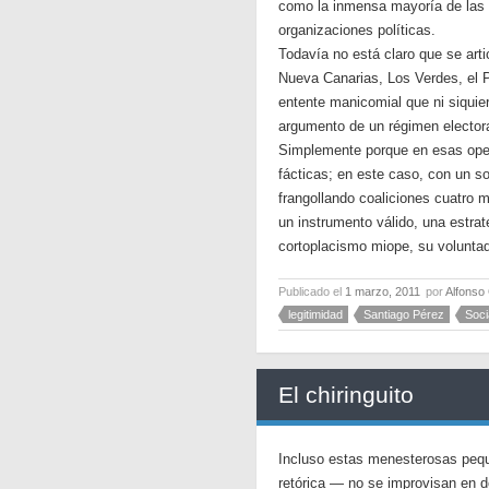
como la inmensa mayoría de las 
organizaciones políticas.
Todavía no está claro que se arti
Nueva Canarias, Los Verdes, el P
entente manicomial que ni siquie
argumento de un régimen electora
Simplemente porque en esas oper
fácticas; en este caso, con un so
frangollando coaliciones cuatro 
un instrumento válido, una estra
cortoplacismo miope, su voluntad
Publicado el
1 marzo, 2011
por
Alfonso
legitimidad
Santiago Pérez
Soci
El chiringuito
Incluso estas menesterosas peque
retórica — no se improvisan en d