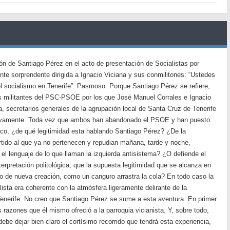
ión de Santiago Pérez en el acto de presentación de Socialistas por
nte sorprendente dirigida a Ignacio Viciana y sus conmilitones: “Ustedes
el socialismo en Tenerife”. Pasmoso. Porque Santiago Pérez se refiere,
os militantes del PSC-PSOE por los que José Manuel Corrales e Ignacio
a, secretarios generales de la agrupación local de Santa Cruz de Tenerife
ctivamente. Toda vez que ambos han abandonado el PSOE y han puesto
ico, ¿de qué legitimidad esta hablando Santiago Pérez? ¿De la
rtido al que ya no pertenecen y repudian mañana, tarde y noche,
l lenguaje de lo que llaman la izquierda antisistema? ¿O defiende el
nterpretación politológica, que la supuesta legitimidad que se alcanza en
tro de nueva creación, como un canguro arrastra la cola? En todo caso la
ista era coherente con la atmósfera ligeramente delirante de la
Tenerife. No creo que Santiago Pérez se sume a esta aventura. En primer
 razones que él mismo ofreció a la parroquia vicianista. Y, sobre todo,
 debe dejar bien claro el cortísimo recorrido que tendrá esta experiencia,