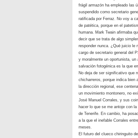
frágil armazón ha empleado las 
suspendido como secretario gener
ratificada por Ferraz. No voy a c
de patética, porque en el patet
humana. Mark Twain afirmaba que 
decir que se trata de algo simpl
responder nunca. ¿Qué juicio le 
cargo de secretario general del P
y moralmente un oportunista, un 
salvación fotogénica es la que 
No deja de ser significativo que 
chicharreros, porque indica bien 
la dirección regional, ese cente
un movimiento montonero, no exis
José Manuel Corrales, y sus coi
hacer lo que se me antoje con la
de Tenerife. En cambio, ha posad
a la que el inefable Corrales ent
meses.
El futuro del clueco chiringuito d