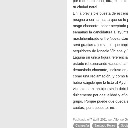
por todo un partido; otra, bien di
tu ciudad natal.
En la previsible puesta de escen
resigna a ser tal hasta que se lo
rasgo chocante: haber aceptado p
semanas la candidatura al ayunt
machihembrado entre Nueva Canar
será gracias a los votos que cap
seguidores de Ignacio Viciana y 
Laguna su única figura referenci
estado reflexionando varios días
demasiado chocante, incluso en e
como una reclamación, y como tal
había exigido que la lista al Ayu
vicianistas ni antojos sin la debi
dulcemente por casualidad y afl
grupo. Porque puede que queda ex
cuotas, por supuesto, no.
Publicado el
7 abril, 2011
por
Alfonso G
Campaña
Santiago Pérez
Socia