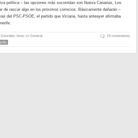
uerza política – las opciones más socorridas son Nueva Canarias, Los
tar de rascar algo en los próximos comicios. Básicamente dañarán –
s del PSC-PSOE, el partido que Viciana, hasta anteayer afirmaba
nerife.
o González Jerez
en
General
19 comentarios
erife