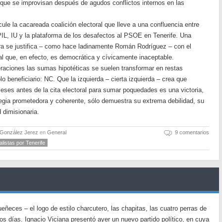
que se improvisan después de agudos conflictos internos en las
cule la cacareada coalición electoral que lleve a una confluencia entre
IL, IU y la plataforma de los desafectos al PSOE en Tenerife. Una
ra se justifica – como hace ladinamente Román Rodríguez – con el
l que, en efecto, es democrática y cívicamente inaceptable.
aciones las sumas hipotéticas se suelen transformar en restas
lo beneficiario: NC. Que la izquierda – cierta izquierda – crea que
meses antes de la cita electoral para sumar poquedades es una victoria,
tegia prometedora y coherente, sólo demuestra su extrema debilidad, su
 dimisionaria.
 González Jerez
en
General
9 comentarios
alistas por Tenerife
ñeces – el logo de estilo charcutero, las chapitas, las cuatro perras de
os días. Ignacio Viciana presentó ayer un nuevo partido político, en cuya