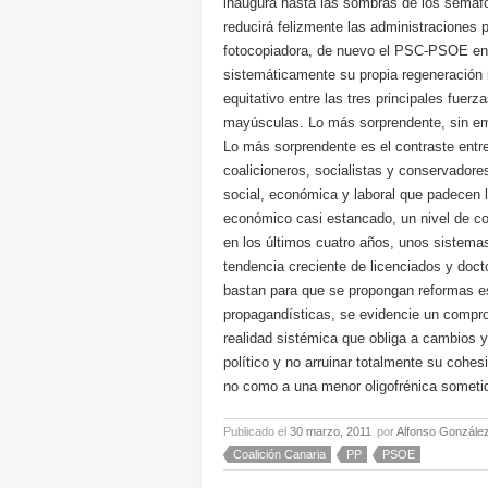
inaugura hasta las sombras de los semáfo
reducirá felizmente las administraciones 
fotocopiadora, de nuevo el PSC-PSOE ena
sistemáticamente su propia regeneración 
equitativo entre las tres principales fue
mayúsculas. Lo más sorprendente, sin emb
Lo más sorprendente es el contraste entre
coalicioneros, socialistas y conservadore
social, económica y laboral que padecen
económico casi estancado, un nivel de c
en los últimos cuatro años, unos sistemas
tendencia creciente de licenciados y doct
bastan para que se propongan reformas es
propagandísticas, se evidencie un compr
realidad sistémica que obliga a cambios 
político y no arruinar totalmente su cohes
no como a una menor oligofrénica someti
Publicado el
30 marzo, 2011
por
Alfonso Gonzále
Coalición Canaria
PP
PSOE