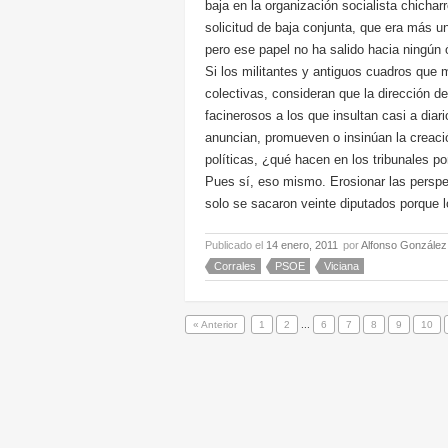
baja en la organización socialista chichar
solicitud de baja conjunta, que era más u
pero ese papel no ha salido hacia ningún ó
Si los militantes y antiguos cuadros que 
colectivas, consideran que la dirección 
facinerosos a los que insultan casi a diar
anuncian, promueven o insinúan la creaci
políticas, ¿qué hacen en los tribunales p
Pues sí, eso mismo. Erosionar las perspe
solo se sacaron veinte diputados porque 
Publicado el
14 enero, 2011
por
Alfonso González
Corrales
PSOE
Viciana
« Anterior
1
2
...
6
7
8
9
10