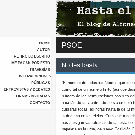
HOME
PSOE
AUTOR
RETIRO LO ESCRITO
ME PAGAN POR ESTO
No les basta
TRAVESÍAS
INTERVENCIONES
“El número de todos los átomos que comp
PÚBLICAS
como tal de un número finito (aunque des
ENTREVISTAS Y DEBATES
número de las permutaciones posibles deb
FIRMAS INVITADAS
nacerás de un vientre, de nuevo crecerá 
CONTACTO
cursarás todas las horas hasta la de tu mu
la doctrina de los ciclos. Conviene record
nos atosigan las retóricas de la fiesta de 
papeleta en la urna, de nuevo Coalición Ca