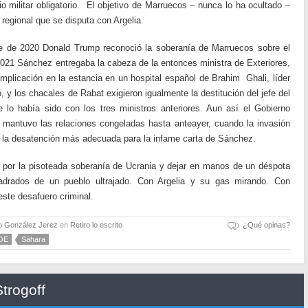
io militar obligatorio. El objetivo de Marruecos – nunca lo ha ocultado –
 regional que se disputa con Argelia.
e de 2020 Donald Trump reconoció la soberanía de Marruecos sobre el
e 2021 Sánchez entregaba la cabeza de la entonces ministra de Exteriores,
plicación en la estancia en un hospital español de Brahim Ghali, líder
ó, y los chacales de Rabat exigieron igualmente la destitución del jefe del
lo había sido con los tres ministros anteriores. Aun así el Gobierno
 mantuvo las relaciones congeladas hasta anteayer, cuando la invasión
ó la desatención más adecuada para la infame carta de Sánchez.
r por la pisoteada soberanía de Ucrania y dejar en manos de un déspota
uadrados de un pueblo ultrajado. Con Argelia y su gas mirando. Con
este desafuero criminal.
o González Jerez
en
Retiro lo escrito
¿Qué opinas?
OE
Sáhara
trogoff