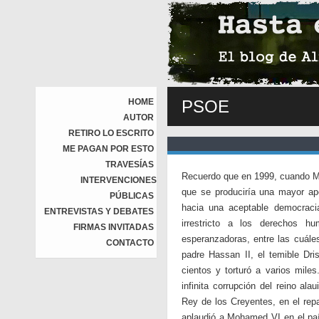
HOME
PSOE
AUTOR
RETIRO LO ESCRITO
ME PAGAN POR ESTO
TRAVESÍAS
Recuerdo que en 1999, cuando Mo
INTERVENCIONES
que se produciría una mayor ap
PÚBLICAS
hacia una aceptable democrac
ENTREVISTAS Y DEBATES
irrestricto a los derechos h
FIRMAS INVITADAS
esperanzadoras, entre las cuáles
CONTACTO
padre Hassan II, el temible Dri
cientos y torturó a varios mile
infinita corrupción del reino ala
Rey de los Creyentes, en el rep
aplaudió a Mohamed VI en el país