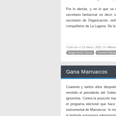
Por lo demás, y en lo que se re
secretario fantasmal, es decir,
secretario de Organización, señ
compañeros de La Laguna. De la g
Publicado el
21 marzo, 2022
por
Alfons
Ángel Víctor Torres
Frente Polisar
Gana Marruecos
Cuarenta y tantos años después 
remitido el presidente del Gob
ignominia. Contra la posición tr
el programa electoral que hace
instrumental de Marruecos: lo me
la limitada autonomía administra