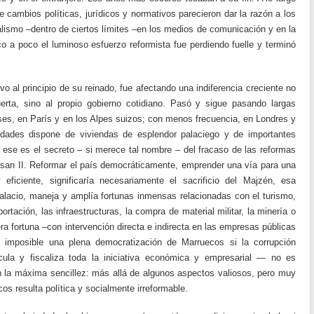
e cambios políticas, jurídicos y normativos parecieron dar la razón a los
lismo –dentro de ciertos límites –en los medios de comunicación y en la
oco a poco el luminoso esfuerzo reformista fue perdiendo fuelle y terminó
al principio de su reinado, fue afectando una indiferencia creciente no
rta, sino al propio gobierno cotidiano. Pasó y sigue pasando largas
es, en París y en los Alpes suizos; con menos frecuencia, en Londres y
dades dispone de viviendas de esplendor palaciego y de importantes
e ese es el secreto – si merece tal nombre – del fracaso de las reformas
ssan II. Reformar el país democráticamente, emprender una vía para una
y eficiente, significaría necesariamente el sacrificio del Majzén, esa
alacio, maneja y amplía fortunas inmensas relacionadas con el turismo,
portación, las infraestructuras, la compra de material militar, la minería o
era fortuna –con intervención directa e indirecta en las empresas públicas
 imposible una plena democratización de Marruecos si la corrupción
icula y fiscaliza toda la iniciativa económica y empresarial — no es
on la máxima sencillez: más allá de algunos aspectos valiosos, pero muy
cos resulta política y socialmente irreformable.