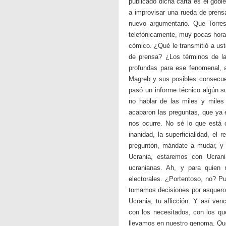
publicado dicha carta es el gobi
a improvisar una rueda de prens
nuevo argumentario. Que Torres
telefónicamente, muy pocas hora
cómico. ¿Qué le transmitió a ust
de prensa? ¿Los términos de la
profundas para ese fenomenal, a
Magreb y sus posibles consecu
pasó un informe técnico algún su
no hablar de las miles y mile
acabaron las preguntas, que ya
nos ocurre. No sé lo que está 
inanidad, la superficialidad, el 
preguntón, mándate a mudar, y 
Ucrania, estaremos con Ucran
ucranianas. Ah, y para quien 
electorales. ¿Portentoso, no? P
tomamos decisiones por asquero
Ucrania, tu aflicción. Y así v
con los necesitados, con los qu
llevamos en nuestro genoma. Qu