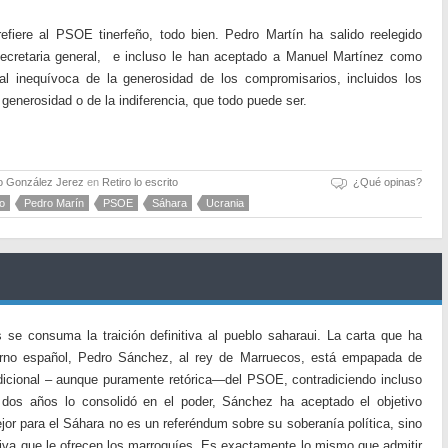
fiere al PSOE tinerfeño, todo bien. Pedro Martín ha salido reelegido
 secretaria general, e incluso le han aceptado a Manuel Martínez como
al inequívoca de la generosidad de los compromisarios, incluidos los
enerosidad o de la indiferencia, que todo puede ser.
o González Jerez
en
Retiro lo escrito
¿Qué opinas?
io
Pedro Marín
PSOE
Sáhara
Ucrania
se consuma la traición definitiva al pueblo saharaui. La carta que ha
ierno español, Pedro Sánchez, al rey de Marruecos, está empapada de
adicional – aunque puramente retórica—del PSOE, contradiciendo incluso
 dos años lo consolidó en el poder, Sánchez ha aceptado el objetivo
jor para el Sáhara no es un referéndum sobre su soberanía política, sino
tiva que le ofrecen los marroquíes. Es exactamente lo mismo que admitir