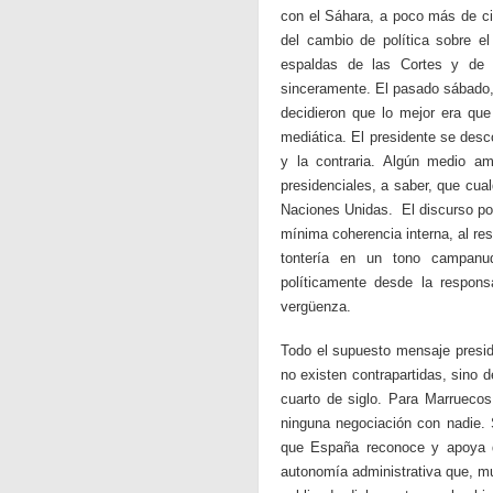
con el Sáhara, a poco más de cie
del cambio de política sobre el
espaldas de las Cortes y de 
sinceramente. El pasado sábado,
decidieron que lo mejor era que 
mediática. El presidente se desc
y la contraria. Algún medio a
presidenciales, a saber, que cua
Naciones Unidas. El discurso polí
mínima coherencia interna, al res
tontería en un tono campanud
políticamente desde la respon
vergüenza.
Todo el supuesto mensaje presid
no existen contrapartidas, sino 
cuarto de siglo. Para Marruecos 
ninguna negociación con nadie.
que España reconoce y apoya q
autonomía administrativa que, m