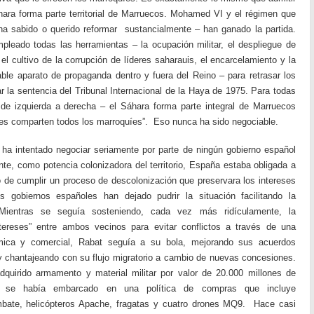
ra forma parte territorial de Marruecos. Mohamed VI y el régimen que
a sabido o querido reformar sustancialmente – han ganado la partida.
pleado todas las herramientas – la ocupación militar, el despliegue de
el cultivo de la corrupción de líderes saharauis, el encarcelamiento y la
able aparato de propaganda dentro y fuera del Reino – para retrasar los
la sentencia del Tribunal Internacional de la Haya de 1975. Para todas
– de izquierda a derecha – el Sáhara forma parte integral de Marruecos
ales comparten todos los marroquíes”. Eso nunca ha sido negociable.
ha intentado negociar seriamente por parte de ningún gobierno español
e, como potencia colonizadora del territorio, España estaba obligada a
o de cumplir un proceso de descolonización que preservara los intereses
s gobiernos españoles han dejado pudrir la situación facilitando la
 Mientras se seguía sosteniendo, cada vez más ridículamente, la
tereses” entre ambos vecinos para evitar conflictos a través de una
mica y comercial, Rabat seguía a su bola, mejorando sus acuerdos
y chantajeando con su flujo migratorio a cambio de nuevas concesiones.
quirido armamento y material militar por valor de 20.000 millones de
so se había embarcado en una política de compras que incluye
bate, helicópteros Apache, fragatas y cuatro drones MQ9. Hace casi