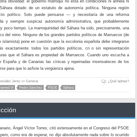
otra obviedad: el gobierno marroquí no está en condiciones ni anhela ni
 Sáhara dotado de un estatuto de autonomía política. Ninguna región
acto político. Solo puede pensarse — y necesitaría de una reforma
ada y siempre suspicaz autonomía administrativa, que probablemente
y poco tiempo. La marroquinidad del Sáhara ha sido, precisamente, una
ico del reino. Ninguno de los grandes partidos políticos de Marruecos (de
o islamista) pone en cuestión que la excolonia española debe integrarse
s exactamente: todos los partidos políticos, cn o sin representación
isuras que el Sáhara es propiedad de Marruecos. Cuando uno escucha a
de España y de Canarias las cínicas y repeinadas insensateces de los
rse para que lo asfixie la vergüenza ajena.
onzález Jerez
en
General
¿Qué opinas?
hamed VI
Pedro Sánchez
PSOE
Sáhara
icción
anario, Ángel Víctor Torres, citó extensamente en el Congreso del PSOE
, pero, como era de esperar, no dijo absolutamente nada sobre lo ocurrido