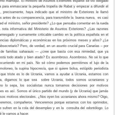
erno marroquí. El ministro de Asuntos Exteriores español se vió obligado
a para enmascarar la pequeña tropelía de Rabat y empezar a difundir el
, precisamente, haya indicado que el ministro de Exteriores le llamó
s antes de su comparecencia, para transmitirle la buena nueva, es casi
ed el ministro, señor presidente? ¿Lo que pensaba comentar en la rueda
 nota informativa del Ministerio de Asuntos Exteriores? ¿Las razones
rriesgado y sumamente criticable cambio en la política española en el
encias diplomáticas y económicas en los próximos meses y años? ¿Le
bsecretario? Pero, de verdad, en un asunto crucial para Canarias – por
s de familias saharauis — ¿cree que basta con esa nimiedad, que ya
 está todo atado y bien atado? Es asombroso. Asombroso. No sé lo que
ocurriendo en mi país. No sé cómo podemos permitirnos el lujo de la
remoloneo, la supina hipocresía, que si quiere bolsa, estúpido periodista
que triste es lo de Ucrania, vamos a ayudar a Ucrania, estamos con
ia, digamos lo que sea sobre Ucrania, todos somos ucranianos y
no lo sepa, los socialistas nunca tomamos decisiones por motivos
ues es así. Somos el único partido del mundo (y de Ucrania) que jamás
sos motivos electorales. ¿Nos oyen los ucranianos ahora mismo? Oigo,
enceremos, compañeros. Venceremos porque estamos con los oprimidos,
e sufren en la cola del desempleo y en la consulta del odontólogo. Lo
é le vamos a hacer.