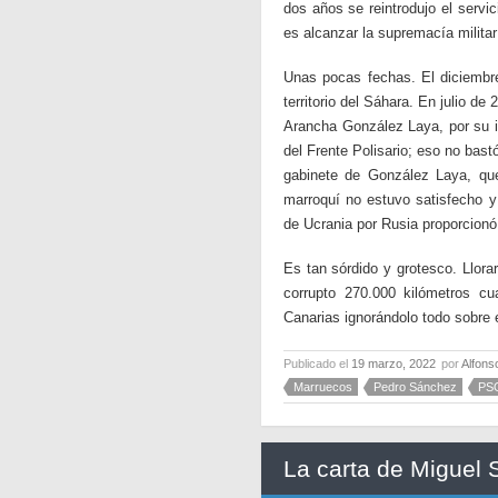
dos años se reintrodujo el servic
es alcanzar la supremacía militar
Unas pocas fechas. El diciembr
territorio del Sáhara. En julio d
Arancha González Laya, por su im
del Frente Polisario; eso no bast
gabinete de González Laya, que 
marroquí no estuvo satisfecho y
de Ucrania por Rusia proporcion
Es tan sórdido y grotesco. Llora
corrupto 270.000 kilómetros c
Canarias ignorándolo todo sobre 
Publicado el
19 marzo, 2022
por
Alfons
Marruecos
Pedro Sánchez
PS
La carta de Miguel S