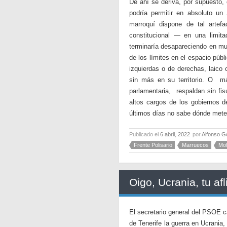
De ahí se deriva, por supuesto, 
podría permitir en absoluto un
marroquí dispone de tal artef
constitucional — en una limit
terminaría desapareciendo en mu
de los límites en el espacio públ
izquierdas o de derechas, laico 
sin más en su territorio. O má
parlamentaria, respaldan sin f
altos cargos de los gobiernos 
últimos días no sabe dónde mete
Publicado el
6 abril, 2022
por
Alfonso G
Frente Polisario
Marruecos
Mo
Oigo, Ucrania, tu afl
El secretario general del PSOE c
de Tenerife la guerra en Ucrania