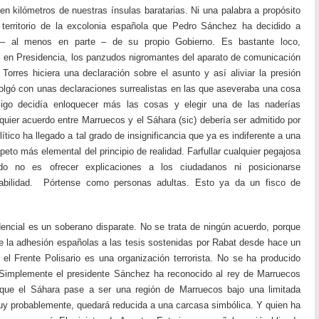
n kilómetros de nuestras ínsulas baratarias. Ni una palabra a propósito
 territorio de la excolonia española que Pedro Sánchez ha decidido a
– al menos en parte – de su propio Gobierno. Es bastante loco,
 en Presidencia, los panzudos nigromantes del aparato de comunicación
Torres hiciera una declaración sobre el asunto y así aliviar la presión
olgó con unas declaraciones surrealistas en las que aseveraba una cosa
migo decidía enloquecer más las cosas y elegir una de las naderías
lquier acuerdo entre Marruecos y el Sáhara (sic) debería ser admitido por
tico ha llegado a tal grado de insignificancia que ya es indiferente a una
peto más elemental del principio de realidad. Farfullar cualquier pegajosa
o no es ofrecer explicaciones a los ciudadanos ni posicionarse
sabilidad. Pórtense como personas adultas. Esto ya da un fisco de
encial es un soberano disparate. No se trata de ningún acuerdo, porque
de la adhesión españolas a las tesis sostenidas por Rabat desde hace un
el Frente Polisario es una organización terrorista. No se ha producido
 Simplemente el presidente Sánchez ha reconocido al rey de Marruecos
ue el Sáhara pase a ser una región de Marruecos bajo una limitada
uy probablemente, quedará reducida a una carcasa simbólica. Y quien ha