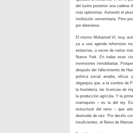
del lustro posterior una cadena d
más optimistas. Aumentó el plura
institución universitaria. Pero p
por detenerse.
El mismo Mohamed VI, muy activo 
ya a una agenda reformista mue
estancias, a veces de varios mes
Nueva York. En todas esas ciu
inversiones inmobiliarias. Porqu
después del fallecimiento de Ha
política social amplia, eficaz 
oligarquía que, a la sombra de P
la hostelería, las licencias de im
la producción agrícola. Y la prim
marroquíes – es la del rey. Es
estructural del reino – que art
destruida de raíz. Por decirlo c
insuficientes, el Reino de Marrue