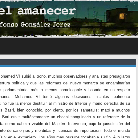
hamed VI subió al trono, muchos observadores y analistas presagiaron
ertura política y que las reformas del nuevo monarca se encaminarían
ia parlamentaria, más o menos homologable y basada en un respeto
umanos. Mohamed VI tomó algunas decisiones iniciales realmente
 no fue la menor destituir al ministro de Interior y mano derecha de su
ss Basri, bien conocido, por cierto, por los saharauis: mató a muchos
s. Bari era simultáneamente un chacal sanguinario y un referente de la
uita como cabeza visible del Majzén. Intervenía, bajo la jurisdicción del
arto de canonjías y mordidas y licencias de importación. Todo el mundo
 y en el extranjero. Los años más oscuros tocaban a su fin. A lo largo