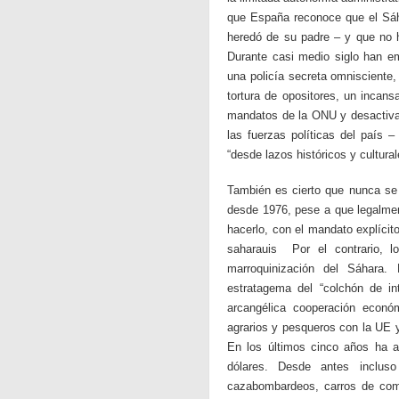
que España reconoce que el Sáha
heredó de su padre – y que no h
Durante casi medio siglo han em
una policía secreta omnisciente, 
tortura de opositores, un incans
mandatos de la ONU y desactivar 
las fuerzas políticas del país 
“desde lazos históricos y cultur
También es cierto que nunca se 
desde 1976, pese a que legalment
hacerlo, con el mandato explícit
saharauis Por el contrario, lo
marroquinización del Sáhara.
estratagema del “colchón de in
arcangélica cooperación econó
agrarios y pesqueros con la UE 
En los últimos cinco años ha ad
dólares. Desde antes inclu
cazabombardeos, carros de com